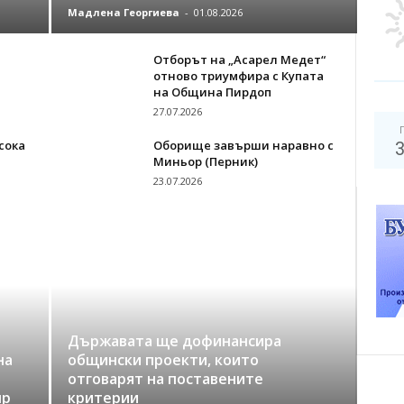
Мадлена Георгиева
-
01.08.2026
Отборът на „Асарел Медет“
а
отново триумфира с Купата
на Община Пирдоп
27.07.2026
сока
Оборище завърши наравно с
Миньор (Перник)
23.07.2026
Държавата ще дофинансира
на
общински проекти, които
отговарят на поставените
up
критерии