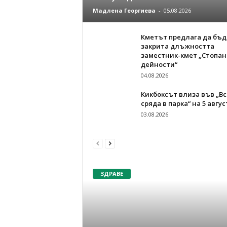
Мадлена Георгиева
-
05.08.2026
Кметът предлага да бъд
закрита длъжността
заместник-кмет „Стопан
дейности“
04.08.2026
Кикбоксът влиза във „Вс
сряда в парка“ на 5 авгус
03.08.2026
ЗДРАВЕ