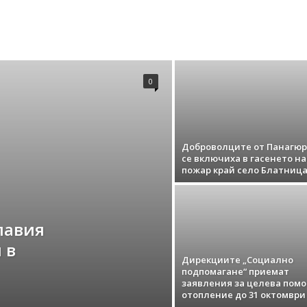
0
Доброволците от Панагю
се включиха в гасенето на
пожар край село Блатниц
лавия
 в
Дирекциите „Социално
подпомагане“ приемат
заявления за целева помо
отопление до 31 октомври