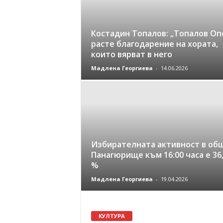
Костадин Топалов: „Топалов Оп
расте благодарение на хората,
които вярват в него
Мадлена Георгиева
-
14.06.2026
Избирателната активност в об
Панагюрище към 16:00 часа е 36
%
Мадлена Георгиева
-
19.04.2026
КУЛТУРА