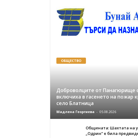
ОБЩЕСТВО
Доброволците от Панагюрище 
включиха в гасенето на пожар к
село Блатница
Мадлена Георгиева
-
05.08.2026
Общината: Шахтата на у
„Одрин“ е била предвид