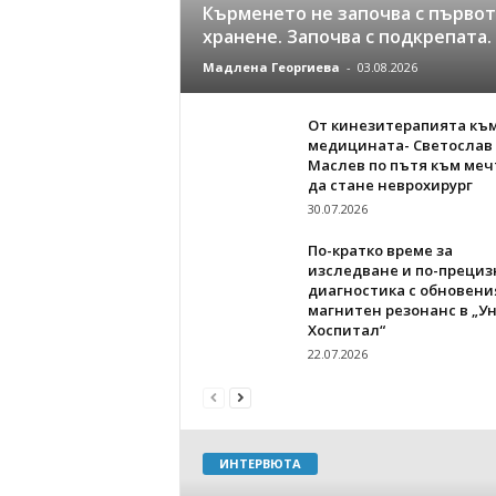
Кърменето не започва с първо
хранене. Започва с подкрепата.
Мадлена Георгиева
-
03.08.2026
От кинезитерапията къ
медицината- Светослав
Маслев по пътя към меч
да стане неврохирург
30.07.2026
По-кратко време за
изследване и по-прециз
диагностика с обновени
магнитен резонанс в „У
Хоспитал“
22.07.2026
ИНТЕРВЮТА