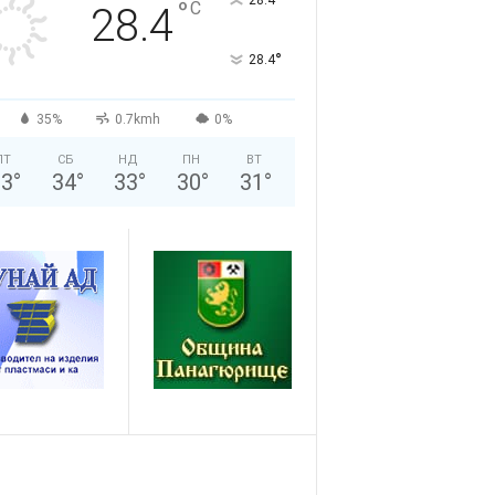
°
°
C
28.4
°
28.4
35%
0.7kmh
0%
ПТ
СБ
НД
ПН
ВТ
33
°
34
°
33
°
30
°
31
°