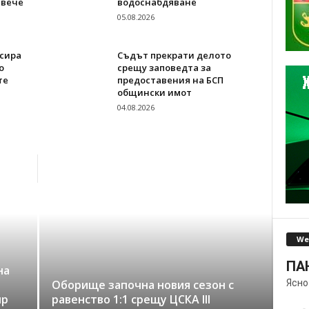
 вече
водоснабдяване
05.08.2026
сира
Съдът прекрати делото
о
срещу заповедта за
те
предоставения на БСП
общински имот
04.08.2026
We
ПА
на
Ясно
Оборище започна новия сезон с
up
равенство 1:1 срещу ЦСКА III