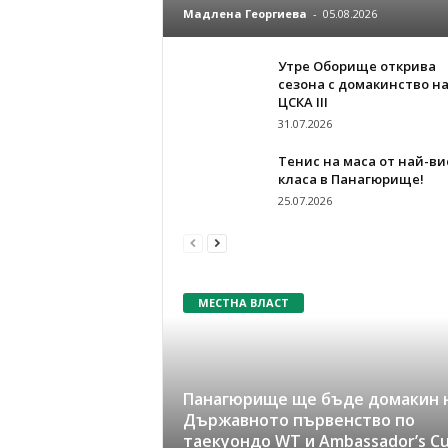
Мадлена Георгиева
-
05.08.2026
Утре Оборище открива
сезона с домакинство н
ЦСКА III
31.07.2026
Тенис на маса от най-ви
класа в Панагюрище!
25.07.2026
МЕСТНА ВЛАСТ
Панагюрище ще бъде домакин 
Държавното първенство по
таекуондо WT и Ambassador’s C