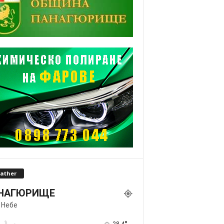
ather
НАГЮРИЩЕ
 Небе
28.4