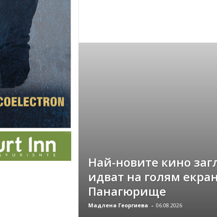
Най-новите кино заг
идват на голям екран
Панагюрище
Мадлена Георгиева
-
06.08.2026