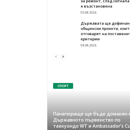
за ремонт, след сигнала
е възстановена
05.08.2026
Държавата ще дофинан
общински проекти, коит
отговарят на поставени
критерии
04.08.2026
СПОРТ
Панагюрище ще бъде домакин 
Държавното първенство по
таекуондо WT и Ambassador’s C