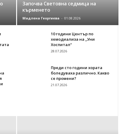
то
Започва Световна седмица на
кърменето
Мадлена Георгиева
-
01.08.2026
м
10 години Център по
хемодиализа на „Уни
тата
Хоспитал“
28.07.2026
Преди сто години хората
на
боледуваха различно. Какво
я
се промени?
ни
21.07.2026