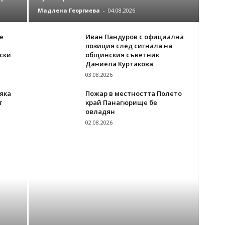
Мадлена Георгиева
-
04.08.2026
е
Иван Пандуров с официална
позиция след сигнала на
ски
общинския съветник
Даниела Куртакова
03.08.2026
яка
Пожар в местността Полето
т
край Панагюрище бе
овладян
02.08.2026