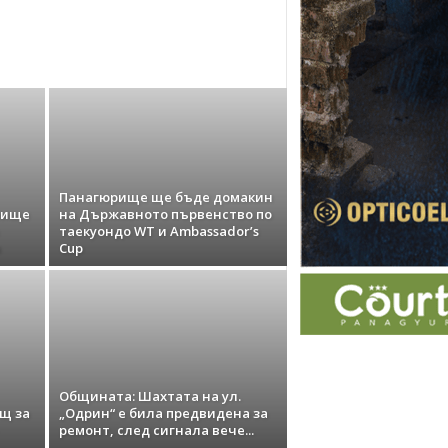
Панагюрище ще бъде домакин
рище
на Държавното първенство по
таекуондо WT и Ambassador’s
а
Cup
Общината: Шахтата на ул.
щ за
„Одрин“ е била предвидена за
ремонт, след сигнала вече...