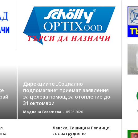
Дирекциите „Социално
се
подпомагане“ приемат заявления
рай
за целева помощ за отопление до
31 октомври
Мадлена Георгиева
-
05.08.2026
л.
Левски, Елшица и Попинци
ена
със затруднено