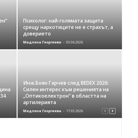
ен“
Психолог: най-голямата защита
срещу наркотиците не е страхът, а
доверието
Мадлена Георгиева
-
03.06.2026
Инж.Боян Гарчев след BEDEX 2026:
щина
Силен интерес към решенията на
,34
„Оптикоелектрон“ в областта на
артилерията
Мадлена Георгиева
-
17.03.2026