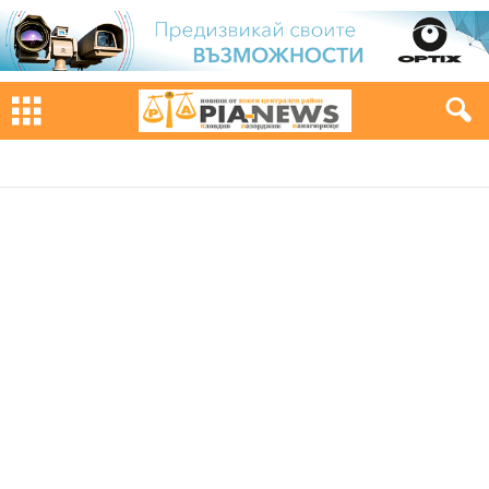
WILD, WILD ...CITY
АНАЛИЗИ
БЕЗ КАТЕГОРИЯ
БИЗНЕС
ВДЪХНОВЯВАЩИ ИСТОРИИ
ВОЕННИ НОВИНИ
ДЕНЯТ НА БАШ МАЙСТОРА
ЗАБАВЛЕНИЕ
ЗДРАВЕ
ЗЕЛЕНО
ИЗБОРИ 2019
ИНТЕРВЮТА
ИСТОРИЯТА
КОМЕНТАРИ
КРИМИНАЛНА ХРОНИКА
КУЛИНАРИЯ
КУЛТУРА
ЛЮБОПИТНО
МЕСТНА ВЛАСТ
НАЦИОНАЛЕН РЕФЕРЕНДУМ
НОВИНИ ОТ ВАС
ОБЩЕСТВО
ОБЩИНАТА
ПАРИТЕ НИ
ПЕТЪК - ДЕН НА БАШ МАЙСТОРА
ПОД ЕЛХАТА
ПОЛИТИКА
ПРАВО НА ОТГОВОР
ПРЕПОРЪЧАНИ
ПРИКАЗЕН ПОНЕДЕЛНИК
РАЗВЛЕЧЕНИЕ
РЕКЛАМА
СВЯТ
СКАНДАЛ
СПОРТ
СТАНИ АВТОР
СТИЛ
СЪБИТИЯ
ФОТО НА ДЕНЯ