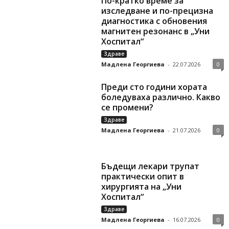
По-кратко време за
изследване и по-прецизна
диагностика с обновения
магнитен резонанс в „Уни
Хоспитал“
Здраве
Мадлена Георгиева
-
22.07.2026
0
Преди сто години хората
боледуваха различно. Какво
се промени?
Здраве
Мадлена Георгиева
-
21.07.2026
0
Бъдещи лекари трупат
практически опит в
хирургията на „Уни
Хоспитал“
Здраве
Мадлена Георгиева
-
16.07.2026
0