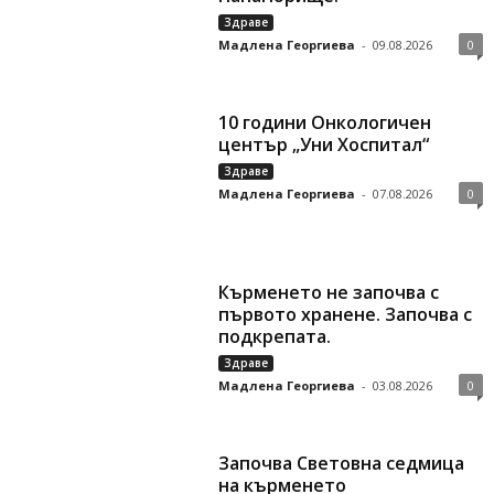
Здраве
Мадлена Георгиева
-
09.08.2026
0
10 години Онкологичен
център „Уни Хоспитал“
Здраве
Мадлена Георгиева
-
07.08.2026
0
Кърменето не започва с
първото хранене. Започва с
подкрепата.
Здраве
Мадлена Георгиева
-
03.08.2026
0
Започва Световна седмица
на кърменето