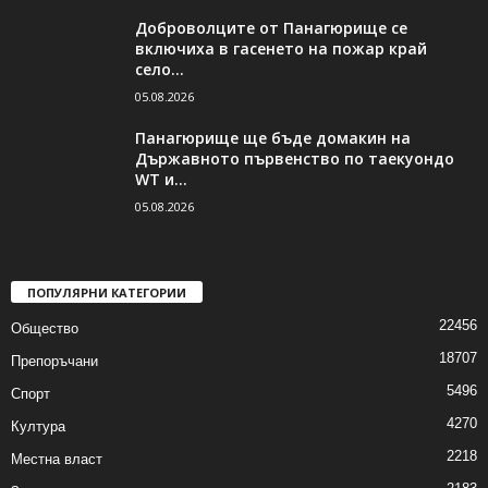
Доброволците от Панагюрище се
включиха в гасенето на пожар край
село...
05.08.2026
Панагюрище ще бъде домакин на
Държавното първенство по таекуондо
WT и...
05.08.2026
ПОПУЛЯРНИ КАТЕГОРИИ
22456
Общество
18707
Препоръчани
5496
Спорт
4270
Култура
2218
Местна власт