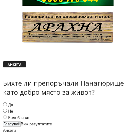
АНКЕТА
Бихте ли препоръчали Панагюрище
като добро място за живот?
Да
Не
Колебая се
Виж резултатите
Анкети