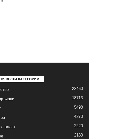
ти
ПУЛЯРНИ КАТЕГОРИИ
22460
ство
18713
оръчани
5498
т
4270
ура
2220
на власт
2183
ве