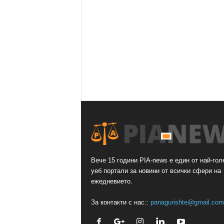
Вече 15 години PIA-news е един от най-гол
уеб портали за новини от всички сфери на
ежедневието.
За контакти с нас::
panagurishte@gmail.com