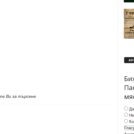
АН
Би
Па
мя
те Ви за търсене.
Да
Не
Ко