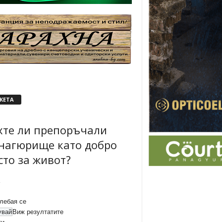
КЕТА
хте ли препоръчали
нагюрище като добро
сто за живот?
лебая се
Виж резултатите