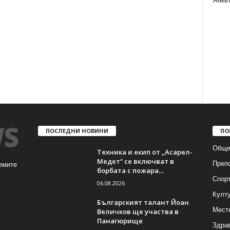
Анке
ПОСЛЕДНИ НОВИНИ
ПО
Обще
Техника и екип от „Асарел-
Медет“ се включват в
Преп
емите
борбата с пожара...
Спор
06.08.2026
Култ
Българският талант Йоан
Мест
Величков ще участва в
Панагюрище
Здра