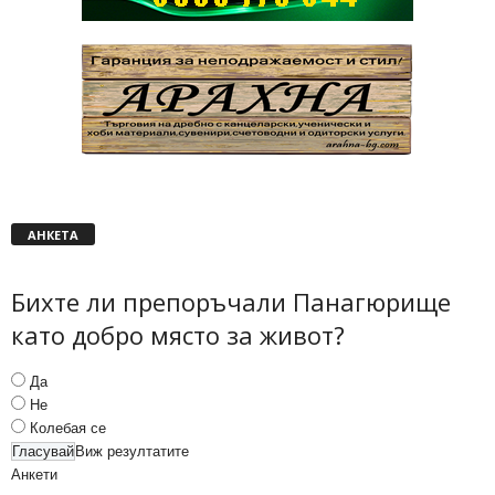
АНКЕТА
Бихте ли препоръчали Панагюрище
като добро място за живот?
Да
Не
Колебая се
Виж резултатите
Анкети