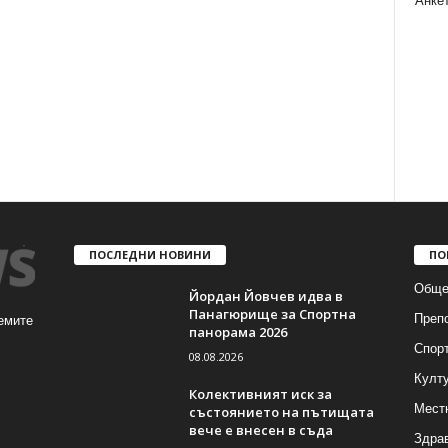
Анке
ПОСЛЕДНИ НОВИНИ
ПО
Обще
Йордан Йовчев идва в
Панагюрище за Спортна
Преп
емите
панорама 2026
Спор
08.08.2026
Култ
Колективният иск за
Мест
състоянието на пътищата
вече е внесен в съда
Здра