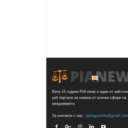
Вече 15 години PIA-news е един от най-гол
уеб портали за новини от всички сфери на
ежедневието.
За контакти с нас::
panagurishte@gmail.com