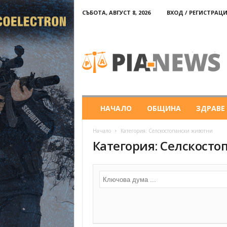
СЪБОТА, АВГУСТ 8, 2026
ВХОД / РЕГИСТРАЦ
PIA-
news
НАЧАЛО
ОБЩИНА
ЗДРАВЕ
Начало
Категория: Селскостопански животни
Категория: Селскосто