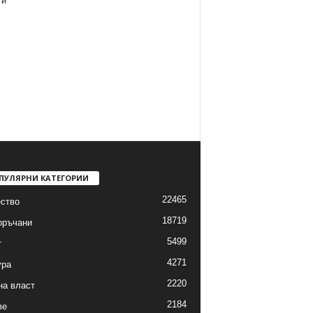
ти
ПУЛЯРНИ КАТЕГОРИИ
22465
ство
18719
оръчани
5499
т
4271
ура
2220
на власт
2184
ве