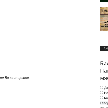
АН
Би
Па
мя
те Ви за търсене.
Да
Не
Ко