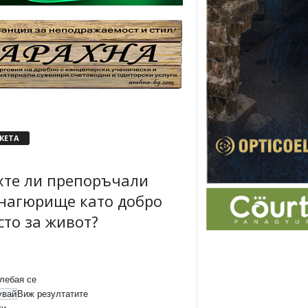
КЕТА
хте ли препоръчали
нагюрище като добро
сто за живот?
лебая се
Виж резултатите