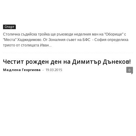
Спорт
Столична съдийска тройка ще ръководи неделния мач на "Оборище" с
"Места" Хаджидимово. От Зоналния съвет на БФС - София определиха
триото от столицата Иван...
Честит рожден ден на Димитър Дънеков!
Мадлена Георгиева
-
19.03.2015
0