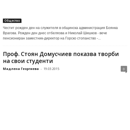
Общество
Честит рожден ден на служителя в общинска администрация Боянка
Врагова. Рожден ден днес отбелязва и Николай Шишков - вече
пенсиониран заместник-директор на Горско стопанство -...
Проф. Стоян Домусчиев показва творби
на свои студенти
Мадлена Георгиева
-
19.03.2015
0