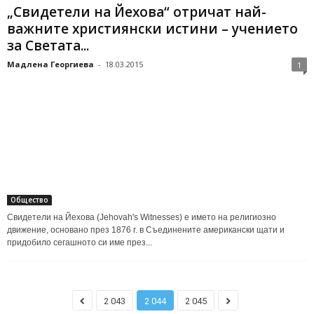
„Свидетели на Йехова“ отричат най-
важните християнски истини – учението
за Светата...
Мадлена Георгиева
-
18.03.2015
1
Общество
Свидетели на Йехова (Jehovah's Witnesses) е името на религиозно
движение, основано през 1876 г. в Съединените американски щати и
придобило сегашното си име през...
2 043
2 044
2 045