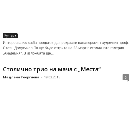
Култура
Интересна изложба предстои да представи панагюрският художник проф.
Стоян Домусчиев. Тя ще бъде открита на 23 март в столичната галерия
„Академия“. В изложбата ще...
Столично трио на мача с „Места“
Мадлена Георгиева
-
19.03.2015
0