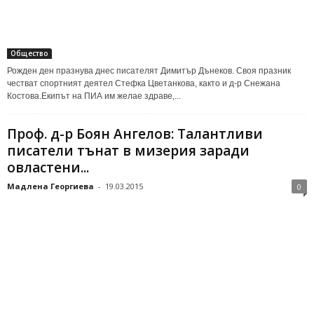
Общество
Рожден ден празнува днес писателят Димитър Дънеков. Своя празник
честват спортният деятел Стефка Цветанкова, както и д-р Снежана
Костова.Екипът на ПИА им желае здраве,...
Проф. д-р Боян Ангелов: Талантливи
писатели тънат в мизерия заради
овластени...
Мадлена Георгиева
-
19.03.2015
0