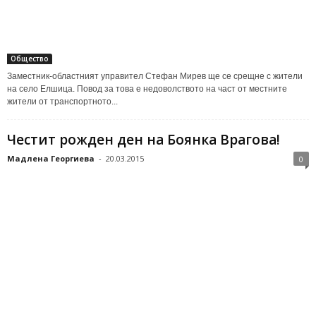
Общество
Заместник-областният управител Стефан Мирев ще се срещне с жители
на село Елшица. Повод за това е недоволството на част от местните
жители от транспортното...
Честит рожден ден на Боянка Врагова!
Мадлена Георгиева
-
20.03.2015
0