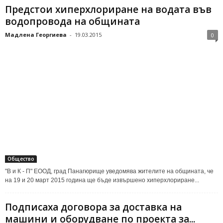
Предстои хиперхлориране на водата във
водопровода на общината
Мадлена Георгиева
-
19.03.2015
0
Общество
"В и К - П" ЕООД, град Панагюрище уведомява жителите на общината, че
на 19 и 20 март 2015 година ще бъде извършено хиперхлориране...
Подписаха договора за доставка на
машини и оборудване по проекта за...