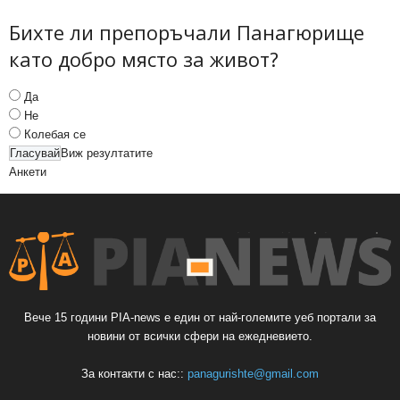
Бихте ли препоръчали Панагюрище
като добро място за живот?
Да
Не
Колебая се
Виж резултатите
Анкети
Вече 15 години PIA-news е един от най-големите уеб портали за
новини от всички сфери на ежедневието.
За контакти с нас::
panagurishte@gmail.com