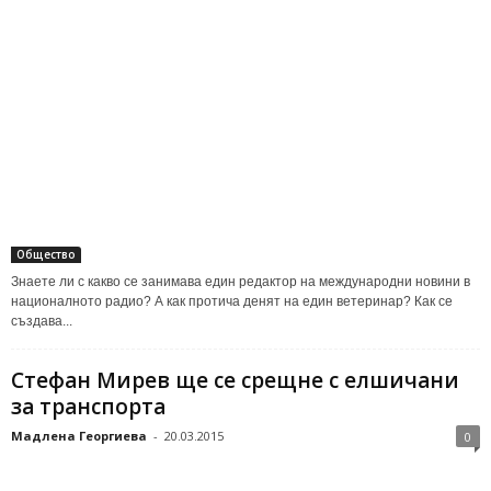
Общество
Знаете ли с какво се занимава един редактор на международни новини в
националното радио? А как протича денят на един ветеринар? Как се
създава...
Стефан Мирев ще се срещне с елшичани
за транспорта
Мадлена Георгиева
-
20.03.2015
0