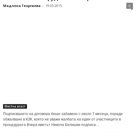
Мадлена Георгиева
-
19.03.2015
0
Местна власт
Подписването на договора беше забавено с около 7 месеца, поради
обжалване в КЗК, която не уважи жалбата на един от участниците в
процедурата Вчера кметът Никола Белишки подписа...