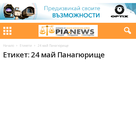
Начало
Етикети
24 май Панагюрище
Етикет: 24 май Панагюрище