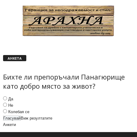
АНКЕТА
Бихте ли препоръчали Панагюрище
като добро място за живот?
Да
Не
Колебая се
Виж резултатите
Анкети