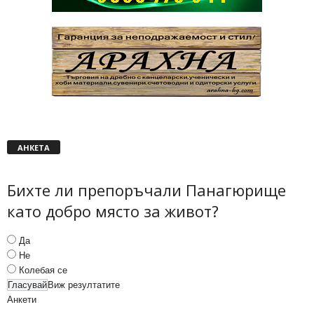
АНКЕТА
Бихте ли препоръчали Панагюрище
като добро място за живот?
Да
Не
Колебая се
Виж резултатите
Анкети