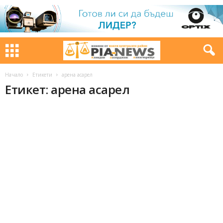
Начало
Етикети
арена асарел
Етикет: арена асарел