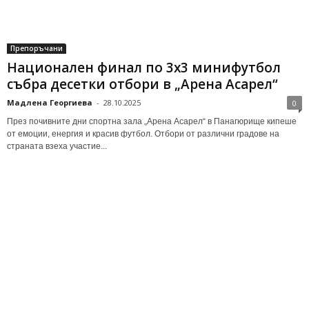
Препоръчани
Национален финал по 3х3 минифутбол
събра десетки отбори в „Арена Асарел“
Мадлена Георгиева
-
28.10.2025
0
През почивните дни спортна зала „Арена Асарел“ в Панагюрище кипеше
от емоции, енергия и красив футбол. Отбори от различни градове на
страната взеха участие...