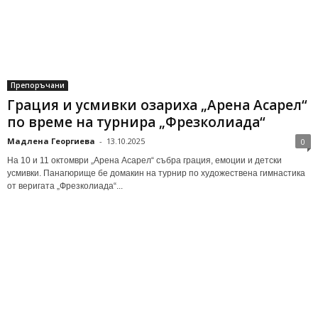
Препоръчани
Грация и усмивки озариха „Арена Асарел“
по време на турнира „Фрезколиада“
Мадлена Георгиева
-
13.10.2025
0
На 10 и 11 октомври „Арена Асарел“ събра грация, емоции и детски
усмивки. Панагюрище бе домакин на турнир по художествена гимнастика
от веригата „Фрезколиада“...