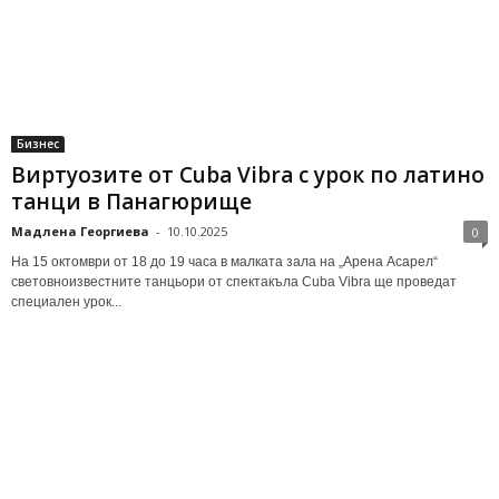
Бизнес
Виртуозите от Cuba Vibra с урок по латино
танци в Панагюрище
Мадлена Георгиева
-
10.10.2025
0
На 15 октомври от 18 до 19 часа в малката зала на „Арена Асарел“
световноизвестните танцьори от спектакъла Cuba Vibra ще проведат
специален урок...