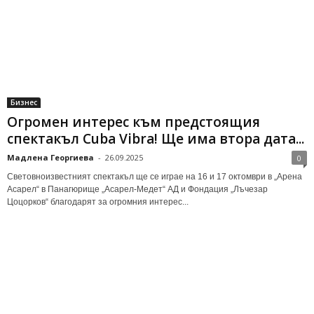
Бизнес
Огромен интерес към предстоящия
спектакъл Cuba Vibra! Ще има втора дата...
Мадлена Георгиева
-
26.09.2025
0
Световноизвестният спектакъл ще се играе на 16 и 17 октомври в „Арена
Асарел“ в Панагюрище „Асарел-Медет“ АД и Фондация „Лъчезар
Цоцорков“ благодарят за огромния интерес...