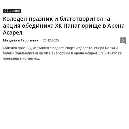
Общество
Коледен празник и благотворителна
акция обединиха ХК Панагюрище в Арена
Асарел
Мадлена Георгиева
-
20.12.2025
0
Коледен празник, изпълнен с радост, спорт и доброта, събра малки и
големи хандбалистки на ХК Панагюрище в Арена Асарел. Събитието се
превърна в истински...