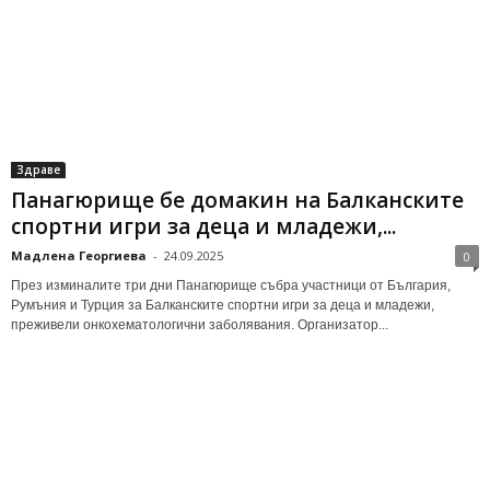
Здраве
Панагюрище бе домакин на Балканските
спортни игри за деца и младежи,...
Мадлена Георгиева
-
24.09.2025
0
През изминалите три дни Панагюрище събра участници от България,
Румъния и Турция за Балканските спортни игри за деца и младежи,
преживели онкохематологични заболявания. Организатор...