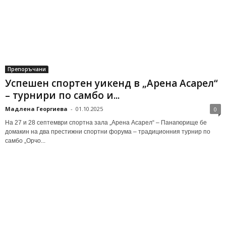
Препоръчани
Успешен спортен уикенд в „Арена Асарел“
– турнири по самбо и...
Мадлена Георгиева
-
01.10.2025
0
На 27 и 28 септември спортна зала „Арена Асарел“ – Панагюрище бе
домакин на два престижни спортни форума – традиционния турнир по
самбо „Орчо...