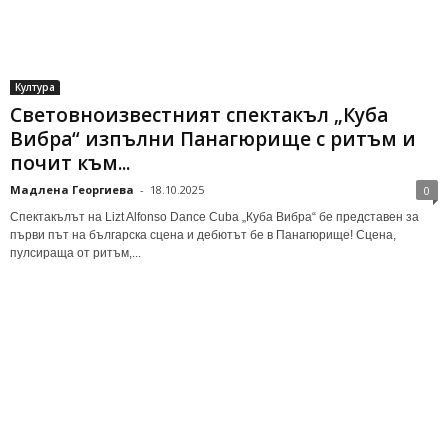
Култура
Световнoизвестният спектакъл „Куба
Вибра“ изпълни Панагюрище с ритъм и
почит към...
Мадлена Георгиева
-
18.10.2025
0
Спектакълът на Lizt Alfonso Dance Cubа „Куба Вибра“ бе представен за
първи път на българска сцена и дебютът бе в Панагюрище! Сцена,
пулсираща от ритъм,...