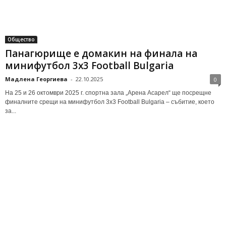
Общество
Панагюрище е домакин на финала на
минифутбол 3х3 Football Bulgaria
Мадлена Георгиева
-
22.10.2025
0
На 25 и 26 октомври 2025 г. спортна зала „Арена Асарел“ ще посрещне
финалните срещи на минифутбол 3х3 Football Bulgaria – събитие, което
за...