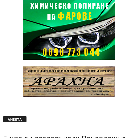
АНКЕТА
Бихте ли препоръчали Панагюрище