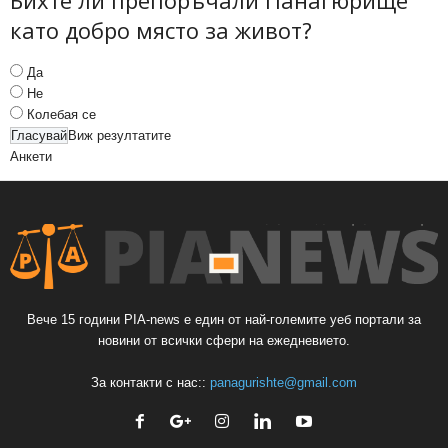
като добро място за живот?
Да
Не
Колебая се
Виж резултатите
Анкети
Вече 15 години PIA-news е един от най-големите уеб портали за
новини от всички сфери на ежедневието.
За контакти с нас::
panagurishte@gmail.com