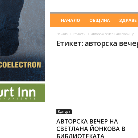
НАЧАЛО
ОБЩИНА
ЗДРАВЕ
Начало
Етикети
авторска вечер Панагюрище
Етикет: авторска веч
Култура
АВТОРСКА ВЕЧЕР НА
СВЕТЛАНА ЙОНКОВА В
БИБЛИОТЕКАТА