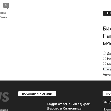
0
АН
кова
Стоян
Би
Па
мя
Да
Не
Ко
Анке
ПОСЛЕДНИ НОВИНИ
ПО
Обще
Кадри от огнения ад край
Церово и Славовица
Преп
емите