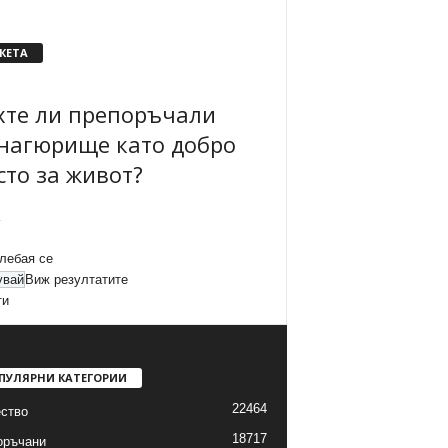
КЕТА
хте ли препоръчали
нагюрище като добро
сто за живот?
лебая се
Виж резултатите
ти
ПУЛЯРНИ КАТЕГОРИИ
22464
ство
18717
оръчани