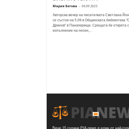
Мария Бегова
-
06.09.2025
Авторска вечер на писателката Светлана Йон
се състоя на 5.09 в Общинската библиотека "
Дринов" в Панагюрище. Срещата бе открита с
изпълнение на песен,...
Вече 15 години PIA-news е един от най-гол