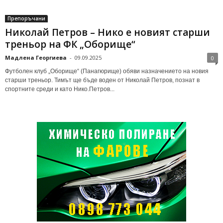
Препоръчани
Николай Петров – Нико е новият старши
треньор на ФК „Оборище“
Мадлена Георгиева
-
09.09.2025
0
Футболен клуб „Оборище“ (Панагюрище) обяви назначението на новия
старши треньор. Тимът ще бъде воден от Николай Петров, познат в
спортните среди и като Нико.Петров...