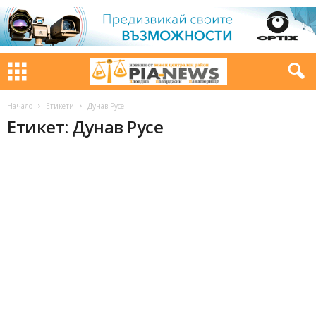
Начало
Етикети
Дунав Русе
Етикет: Дунав Русе