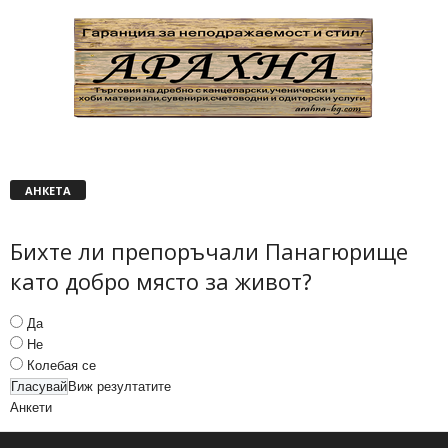
АНКЕТА
Бихте ли препоръчали Панагюрище
като добро място за живот?
Да
Не
Колебая се
Виж резултатите
Анкети