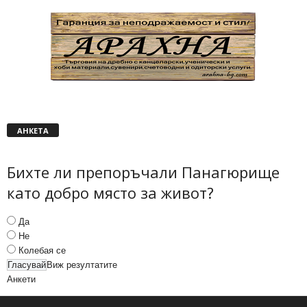
АНКЕТА
Бихте ли препоръчали Панагюрище
като добро място за живот?
Да
Не
Колебая се
Виж резултатите
Анкети