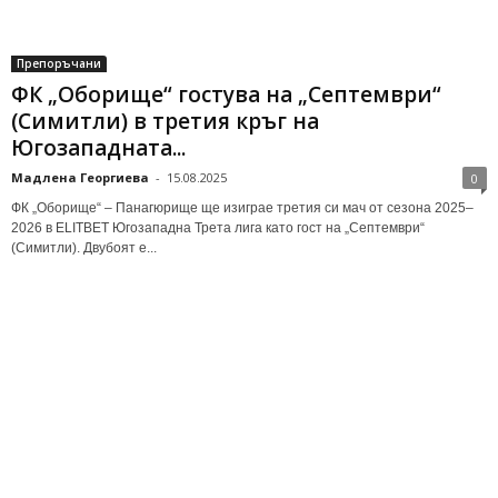
Препоръчани
ФК „Оборище“ гостува на „Септември“
(Симитли) в третия кръг на
Югозападната...
Мадлена Георгиева
-
15.08.2025
0
ФК „Оборище“ – Панагюрище ще изиграе третия си мач от сезона 2025–
2026 в ELITBET Югозападна Трета лига като гост на „Септември“
(Симитли). Двубоят е...