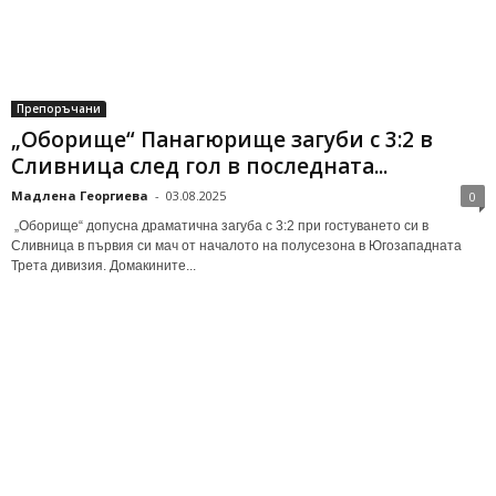
Препоръчани
„Оборище“ Панагюрище загуби с 3:2 в
Сливница след гол в последната...
Мадлена Георгиева
-
03.08.2025
0
„Оборище“ допусна драматична загуба с 3:2 при гостуването си в
Сливница в първия си мач от началото на полусезона в Югозападната
Трета дивизия. Домакините...