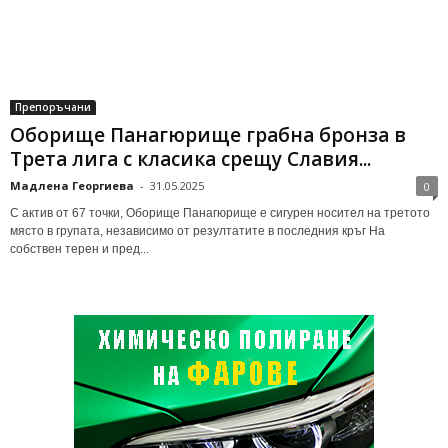
Препоръчани
Оборище Панагюрище грабна бронза в
Трета лига с класика срещу Славия...
Мадлена Георгиева
-
31.05.2025
0
С актив от 67 точки, Оборище Панагюрище е сигурен носител на третото
място в групата, независимо от резултатите в последния кръг На
собствен терен и пред...