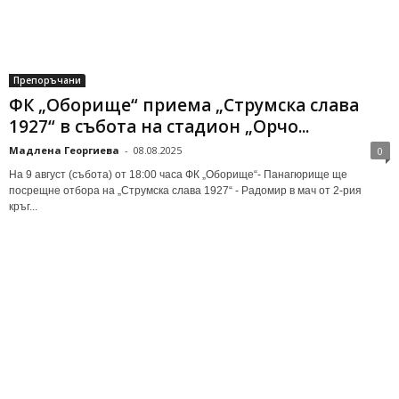
Препоръчани
ФК „Оборище“ приема „Струмска слава
1927“ в събота на стадион „Орчо...
Мадлена Георгиева
-
08.08.2025
0
На 9 август (събота) от 18:00 часа ФК „Оборище“- Панагюрище ще
посрещне отбора на „Струмска слава 1927“ - Радомир в мач от 2-рия
кръг...