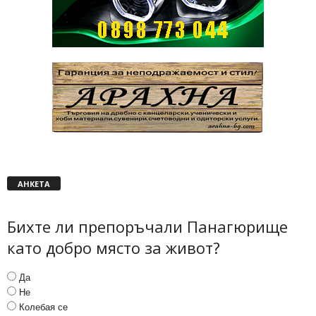
АНКЕТА
Бихте ли препоръчали Панагюрище
като добро място за живот?
Да
Не
Колебая се