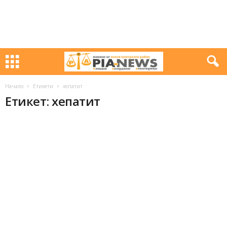
Начало
Етикети
хепатит
Етикет: хепатит