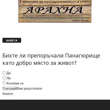
АНКЕТА
Бихте ли препоръчали Панагюрище
като добро място за живот?
Да
Не
Колебая се
Виж резултатите
Анкети