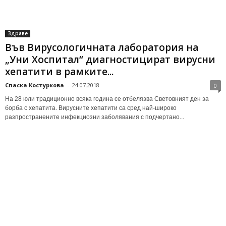
Здраве
Във Вирусологичната лаборатория на
„Уни Хоспитал“ диагностицират вирусни
хепатити в рамките...
Спаска Костуркова
-
24.07.2018
0
На 28 юли традиционно всяка година се отбелязва Световният ден за
борба с хепатита. Вирусните хепатити са сред най-широко
разпространените инфекциозни заболявания с подчертано...