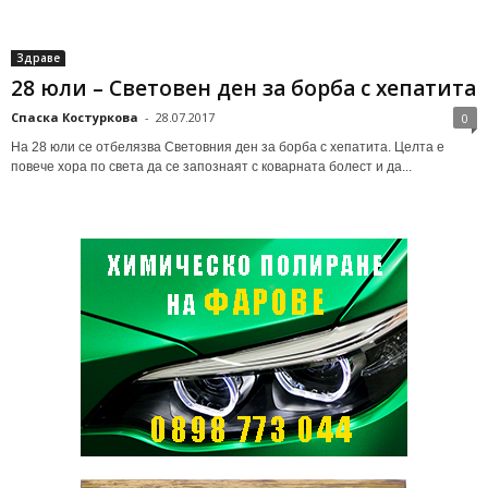
Здраве
28 юли – Световен ден за борба с хепатита
Спаска Костуркова
-
28.07.2017
0
На 28 юли се отбелязва Световния ден за борба с хепатита. Целта е
повече хора по света да се запознаят с коварната болест и да...