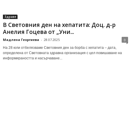
Здраве
В Световния ден на хепатита: Доц. д-р
Анелия Гоцева от „Уни...
Мадлена Георгиева
-
28.07.2025
0
На 28 юли отбелязваме Световния ден за борба с хепатита – дата,
определена от Световната здравна организация с цел повишаване на
информираността и насърчаване...