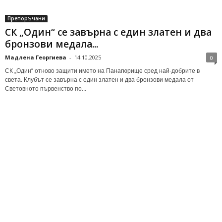
Препоръчани
СК „Один“ се завърна с един златен и два
бронзови медала...
Мадлена Георгиева
-
14.10.2025
0
СК „Один“ отново защити името на Панагюрище сред най-добрите в
света. Клубът се завърна с един златен и два бронзови медала от
Световното първенство по...