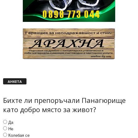
АНКЕТА
Бихте ли препоръчали Панагюрище
като добро място за живот?
Да
Не
Колебая се