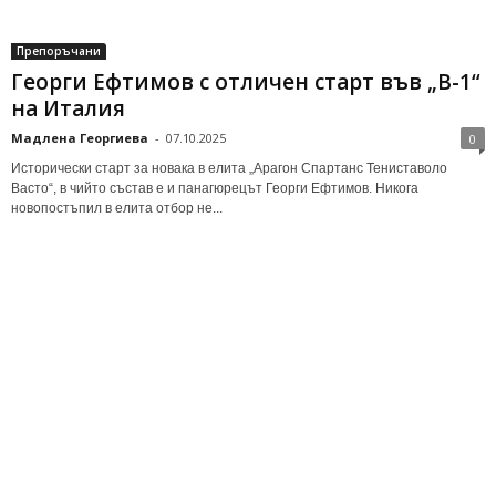
Препоръчани
Георги Ефтимов с отличен старт във „В-1“
на Италия
Мадлена Георгиева
-
07.10.2025
0
Исторически старт за новака в елита „Арагон Спартанс Тениставоло
Васто“, в чийто състав е и панагюрецът Георги Ефтимов. Никога
новопостъпил в елита отбор не...