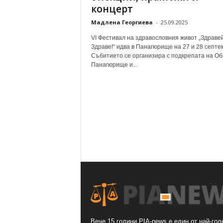
концерт
Мадлена Георгиева
-
25.09.2025
VI Фестивал на здравословния живот „Здравей
Здраве!“ идва в Панагюрище на 27 и 28 септе
Събитието се организира с подкрепата на О
Панагюрище и...
Вече 15 години PIA-news е един от най-гол