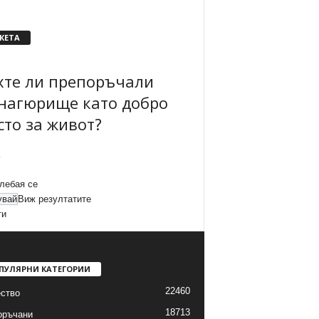
КЕТА
хте ли препоръчали
нагюрище като добро
сто за живот?
лебая се
Виж резултатите
ти
ПУЛЯРНИ КАТЕГОРИИ
22460
ство
18713
оръчани