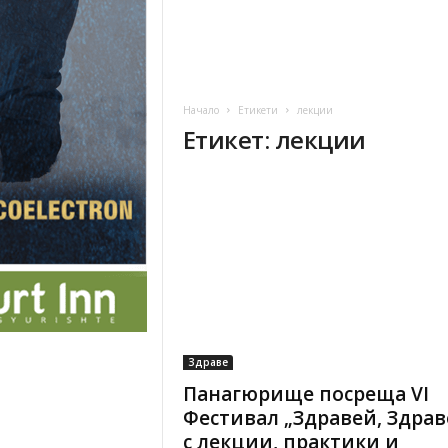
Начало
Етикети
лекции
Етикет: лекции
Здраве
Панагюрище посреща VI
Фестивал „Здравей, Здрав
с лекции, практики и