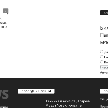
0
АН
,
мври.
Би
бщина
Па
мя
Да
Не
Ко
Анке
ПОСЛЕДНИ НОВИНИ
ПО
Обще
Техника и екип от „Асарел-
Медет“ се включват в
Преп
емите