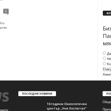
0
АН
т
йто
Би
артин
Па
мя
Да
Не
Ко
Анке
ПОСЛЕДНИ НОВИНИ
ПО
Обще
10 години Онкологичен
център „Уни Хоспитал“
Преп
емите