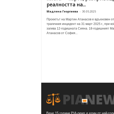
реалността на...
Мадлена Георгиева
-
30.05.2025
Проектът на Мартин Атанасов е вдъхновен о
трагичния инцидент на 31 март 2025 г., при ко
загива 12-годишната Сияна. 18-годишният М
Атанасов от София...
Вече 15 години PIA-news е един от най-гол