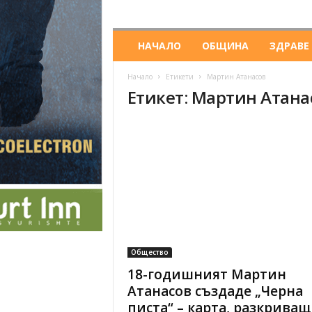
НАЧАЛО
ОБЩИНА
ЗДРАВЕ
Начало
Етикети
Мартин Атанасов
Етикет: Мартин Атана
Общество
18-годишният Мартин
Атанасов създаде „Черна
писта“ – карта, разкриващ