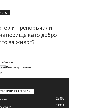
КЕТА
хте ли препоръчали
нагюрище като добро
сто за живот?
лебая се
Виж резултатите
ти
ПУЛЯРНИ КАТЕГОРИИ
22463
ство
18716
оръчани