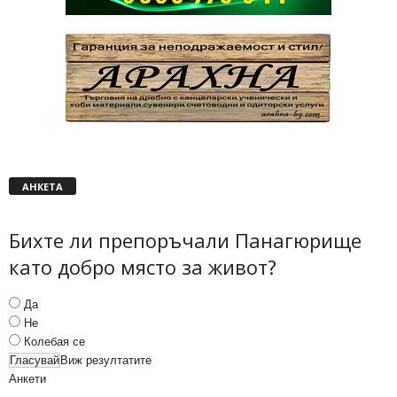
АНКЕТА
Бихте ли препоръчали Панагюрище
като добро място за живот?
Да
Не
Колебая се
Виж резултатите
Анкети