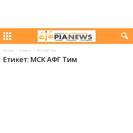
Начало
Етикети
МСК АФГ Тим
Етикет: МСК АФГ Тим