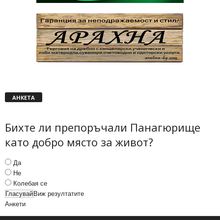
АНКЕТА
Бихте ли препоръчали Панагюрище
като добро място за живот?
Да
Не
Колебая се
Виж резултатите
Анкети