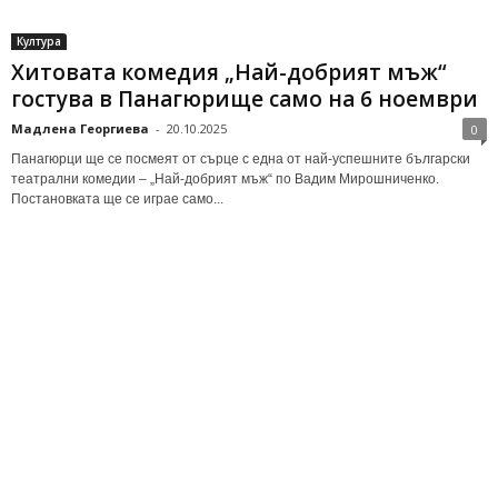
Култура
Хитовата комедия „Най-добрият мъж“
гостува в Панагюрище само на 6 ноември
Мадлена Георгиева
-
20.10.2025
0
Панагюрци ще се посмеят от сърце с една от най-успешните български
театрални комедии – „Най-добрият мъж“ по Вадим Мирошниченко.
Постановката ще се играе само...