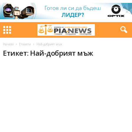
Начало
Етикети
Най-добрият мъж
Етикет: Най-добрият мъж