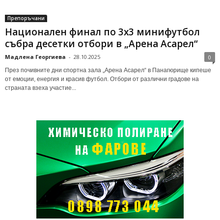
Препоръчани
Национален финал по 3х3 минифутбол
събра десетки отбори в „Арена Асарел“
Мадлена Георгиева
-
28.10.2025
0
През почивните дни спортна зала „Арена Асарел“ в Панагюрище кипеше
от емоции, енергия и красив футбол. Отбори от различни градове на
страната взеха участие...