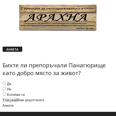
АНКЕТА
Бихте ли препоръчали Панагюрище
като добро място за живот?
Да
Не
Колебая се
Виж резултатите
Анкети