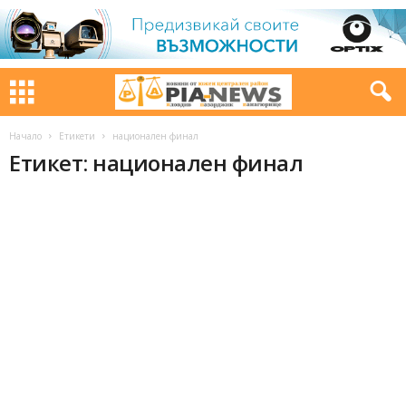
Начало
Етикети
национален финал
Етикет: национален финал