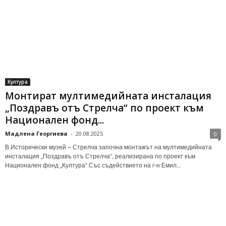
Култура
Монтират мултимедийната инсталация
„Поздравъ отъ Стрелча“ по проект към
Национален фонд...
Мадлена Георгиева
-
20.08.2025
0
В Исторически музей – Стрелча започна монтажът на мултимедийната
инсталация „Поздравъ отъ Стрелча“, реализирана по проект към
Национален фонд „Култура“.Със съдействието на г-н Емил...