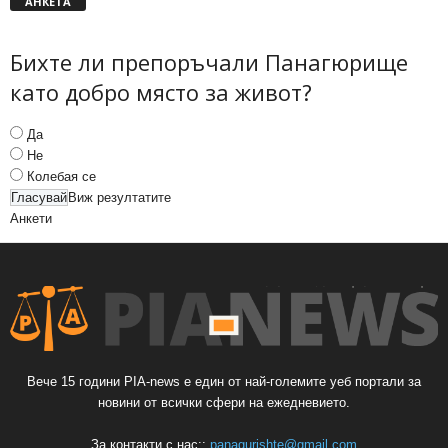
АНКЕТА
Бихте ли препоръчали Панагюрище
като добро място за живот?
Да
Не
Колебая се
Виж резултатите
Анкети
Вече 15 години PIA-news е един от най-големите уеб портали за
новини от всички сфери на ежедневието.
За контакти с нас::
panagurishte@gmail.com