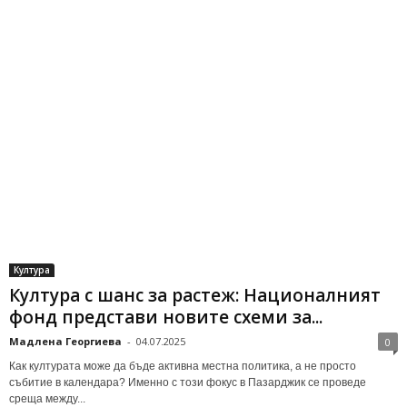
Култура
Култура с шанс за растеж: Националният
фонд представи новите схеми за...
Мадлена Георгиева
-
04.07.2025
0
Как културата може да бъде активна местна политика, а не просто
събитие в календара? Именно с този фокус в Пазарджик се проведе
среща между...