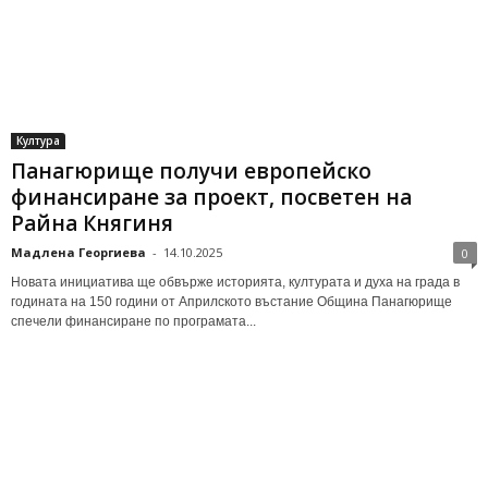
Култура
Панагюрище получи европейско
финансиране за проект, посветен на
Райна Княгиня
Мадлена Георгиева
-
14.10.2025
0
Новата инициатива ще обвърже историята, културата и духа на града в
годината на 150 години от Априлското въстание Община Панагюрище
спечели финансиране по програмата...