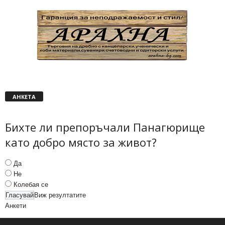
АНКЕТА
Бихте ли препоръчали Панагюрище
като добро място за живот?
Да
Не
Колебая се
Виж резултатите
Анкети