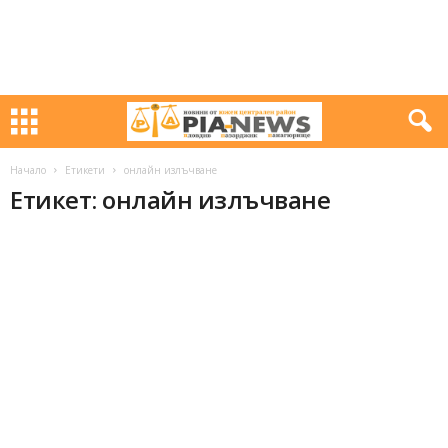
Начало
Етикети
онлайн излъчване
Етикет: онлайн излъчване