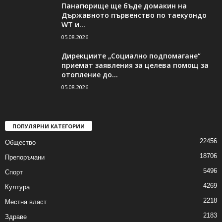
Панагюрище ще бъде домакин на
Държавното първенство по таекуондо
WT и...
05.08.2026
Дирекциите „Социално подпомагане“
приемат заявления за целева помощ за
отопление до...
05.08.2026
ПОПУЛЯРНИ КАТЕГОРИИ
22456
Общество
18706
Препоръчани
5496
Спорт
4269
Култура
2218
Местна власт
2183
Здраве