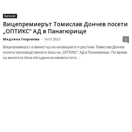
Бизнес
Вицепремиерът Томислав Дончев посети
„ОПТИКС“ АД в Панагюрище
Мадлена Георгиева
-
16.07.2025
0
Вицепремиерът и министър на иновациите и растежа Томислав Дончев
посети производствената база на „ОПТИКС“ АД в Панагюрище. По време
на визитата бяха обсъдени възможностите...