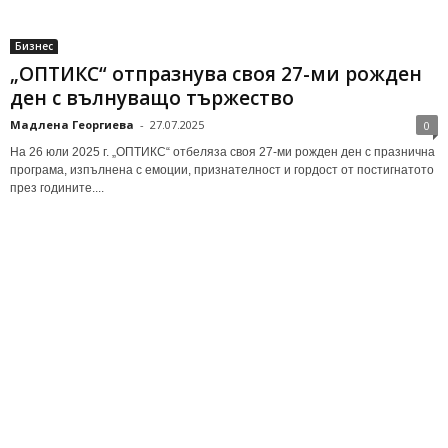
Бизнес
„ОПТИКС“ отпразнува своя 27-ми рожден
ден с вълнуващо тържество
Мадлена Георгиева
-
27.07.2025
0
На 26 юли 2025 г. „ОПТИКС“ отбеляза своя 27-ми рожден ден с празнична
програма, изпълнена с емоции, признателност и гордост от постигнатото
през годините....