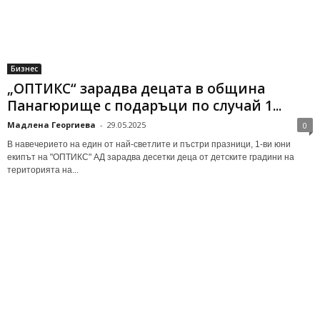
Бизнес
„ОПТИКС“ зарадва децата в община
Панагюрище с подаръци по случай 1...
Мадлена Георгиева
-
29.05.2025
0
В навечерието на един от най-светлите и пъстри празници, 1-ви юни
екипът на "ОПТИКС" АД зарадва десетки деца от детските градини на
територията на...