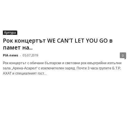
Култура
Рок концертът WE CAN’T LET YOU GO в
памет на...
PIA-news
-
05.07.2019
0
Рок концертът с обичани български и световни рок евъргрийни изпълни
зала „Арена-Асарел“ с изключителен заряд. Почти 3 часа групите Б.Т.Р,
АХАТ и специалният гост...