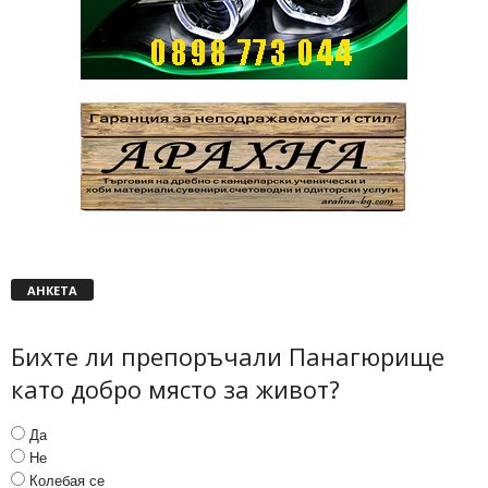
АНКЕТА
Бихте ли препоръчали Панагюрище
като добро място за живот?
Да
Не
Колебая се