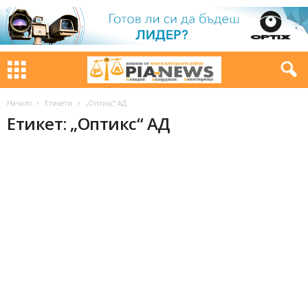
Начало
Етикети
„Оптикс“ АД
Етикет: „Оптикс“ АД