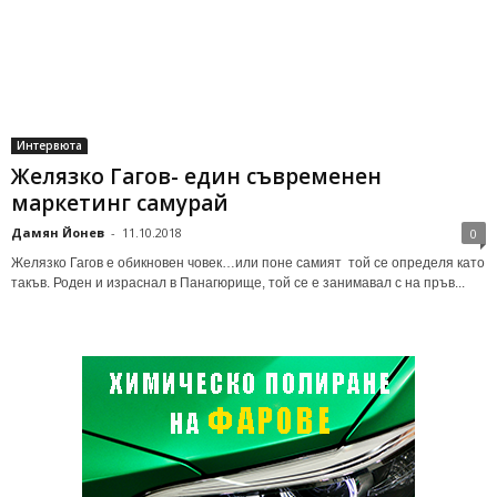
Интервюта
Желязко Гагов- един съвременен
маркетинг самурай
Дамян Йонев
-
11.10.2018
0
Желязко Гагов е обикновен човек…или поне самият той се определя като
такъв. Роден и израснал в Панагюрище, той се е занимавал с на пръв...