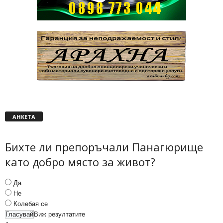
АНКЕТА
Бихте ли препоръчали Панагюрище
като добро място за живот?
Да
Не
Колебая се
Виж резултатите