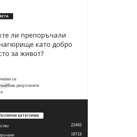
КЕТА
хте ли препоръчали
нагюрище като добро
сто за живот?
лебая се
Виж резултатите
ти
ПУЛЯРНИ КАТЕГОРИИ
22465
ство
18719
оръчани