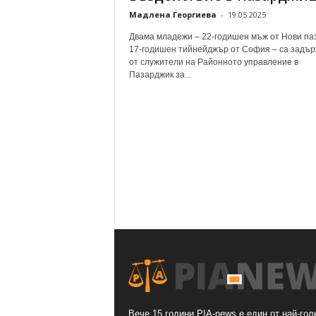
Мадлена Георгиева
-
19.05.2025
Двама младежи – 22-годишен мъж от Нови па
17-годишен тийнейджър от София – са задъ
от служители на Районното управление в
Пазарджик за...
Вече 15 години PIA-news е един от най-гол