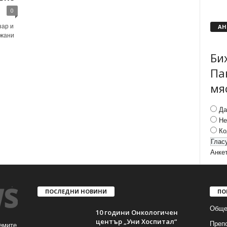
0
АН
зар и
ржани
Би
Па
мя
Да
Не
Ко
Анке
ПОСЛЕДНИ НОВИНИ
ПО
Обще
10 години Онкологичен
център „Уни Хоспитал“
Преп
емите