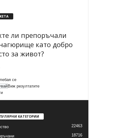
КЕТА
хте ли препоръчали
нагюрище като добро
сто за живот?
лебая се
Виж резултатите
ти
ПУЛЯРНИ КАТЕГОРИИ
22463
ство
18716
оръчани