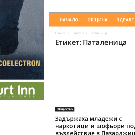
НАЧАЛО
ОБЩИНА
ЗДРАВЕ
Начало
Етикети
Паталеница
Етикет: Паталеница
Общество
Задържаха младежи с
наркотици и шофьори по
въздействие в Пазарджи