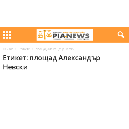
Начало
Етикети
площад Александър Невски
Етикет: площад Александър
Невски