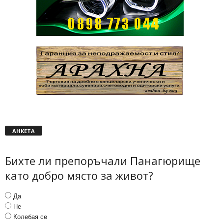
АНКЕТА
Бихте ли препоръчали Панагюрище
като добро място за живот?
Да
Не
Колебая се