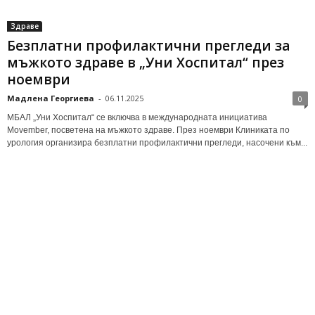
Здраве
Безплатни профилактични прегледи за
мъжкото здраве в „Уни Хоспитал“ през
ноември
Мадлена Георгиева
-
06.11.2025
0
МБАЛ „Уни Хоспитал“ се включва в международната инициатива
Movember, посветена на мъжкото здраве. През ноември Клиниката по
урология организира безплатни профилактични прегледи, насочени към...