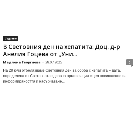
Здраве
В Световния ден на хепатита: Доц. д-р
Анелия Гоцева от „Уни...
Мадлена Георгиева
-
28.07.2025
0
На 28 юли отбелязваме Световния ден за борба с хепатита – дата,
определена от Световната здравна организация с цел повишаване на
информираността и насърчаване...