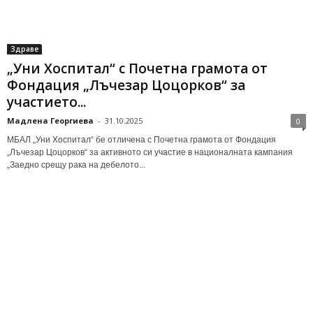
Здраве
„Уни Хоспитал“ с Почетна грамота от
Фондация „Лъчезар Цоцорков“ за
участието...
Мадлена Георгиева
-
31.10.2025
0
МБАЛ „Уни Хоспитал“ бе отличена с Почетна грамота от Фондация
„Лъчезар Цоцорков“ за активното си участие в националната кампания
„Заедно срещу рака на дебелото...