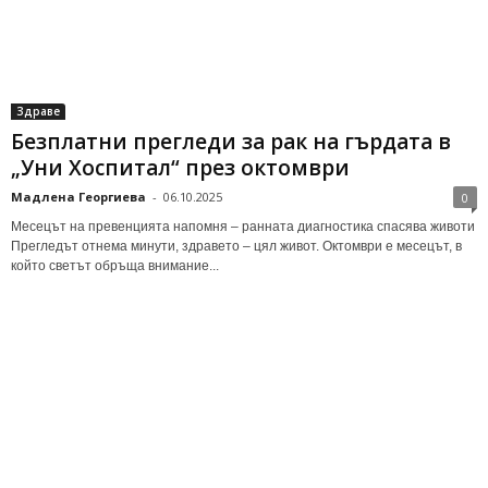
Здраве
Безплатни прегледи за рак на гърдата в
„Уни Хоспитал“ през октомври
Мадлена Георгиева
-
06.10.2025
0
Месецът на превенцията напомня – ранната диагностика спасява животи
Прегледът отнема минути, здравето – цял живот. Октомври е месецът, в
който светът обръща внимание...