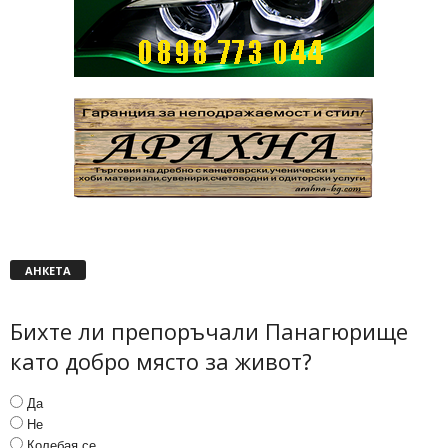
АНКЕТА
Бихте ли препоръчали Панагюрище
като добро място за живот?
Да
Не
Колебая се