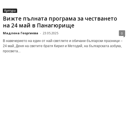
Култура
Вижте пълната програма за честването
на 24 май в Панагюрище
Мадлена Георгиева
-
23.05.2025
0
В навечерието на един от най-светлите и обичани български празници –
24 май, Деня на светите братя Кирил и Методий, на българската азбука,
просвета...