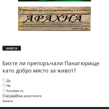
АНКЕТА
Бихте ли препоръчали Панагюрище
като добро място за живот?
Да
Не
Колебая се
Виж резултатите
Анкети