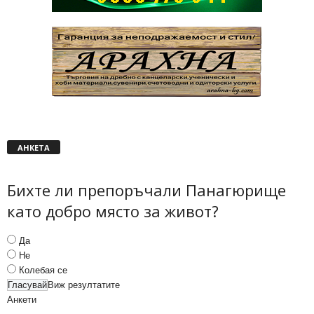
АНКЕТА
Бихте ли препоръчали Панагюрище
като добро място за живот?
Да
Не
Колебая се
Виж резултатите
Анкети