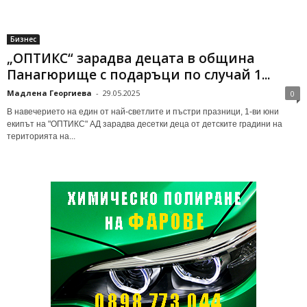
Бизнес
„ОПТИКС“ зарадва децата в община
Панагюрище с подаръци по случай 1...
Мадлена Георгиева
-
29.05.2025
0
В навечерието на един от най-светлите и пъстри празници, 1-ви юни
екипът на "ОПТИКС" АД зарадва десетки деца от детските градини на
територията на...