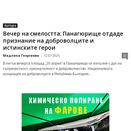
Култура
Вечер на смелостта: Панагюрище отдаде
признание на доброволците и
истинските герои
Мадлена Георгиева
-
12.07.2025
0
В петък вечерта площад „20 април“ в Панагюрище се изпълни с дух на
съпричастност, признателност и доброволчество. Националната
асоциация на доброволците в Република България,...