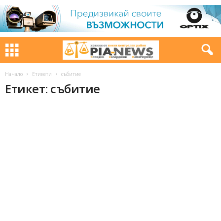
Начало
Етикети
събитие
Етикет: събитие