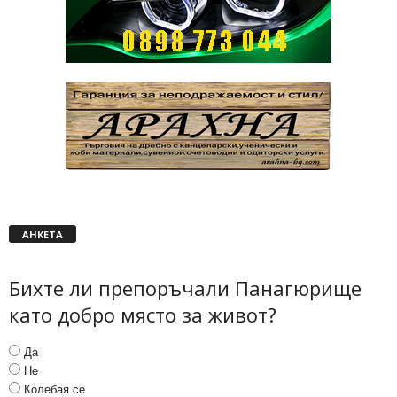
АНКЕТА
Бихте ли препоръчали Панагюрище
като добро място за живот?
Да
Не
Колебая се