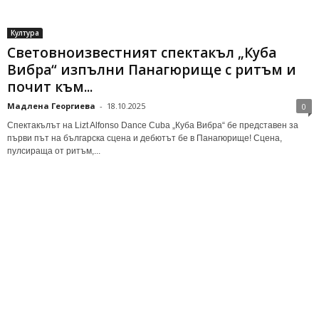
Култура
Световнoизвестният спектакъл „Куба
Вибра“ изпълни Панагюрище с ритъм и
почит към...
Мадлена Георгиева
-
18.10.2025
0
Спектакълът на Lizt Alfonso Dance Cubа „Куба Вибра“ бе представен за
първи път на българска сцена и дебютът бе в Панагюрище! Сцена,
пулсираща от ритъм,...