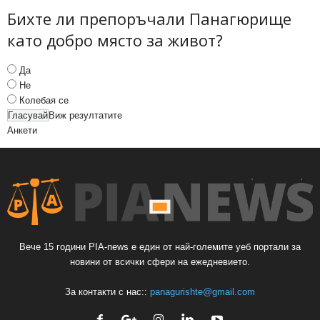
Бихте ли препоръчали Панагюрище
като добро място за живот?
Да
Не
Колебая се
Виж резултатите
Анкети
Вече 15 години PIA-news е един от най-големите уеб портали за
новини от всички сфери на ежедневието.
За контакти с нас::
panagurishte@gmail.com