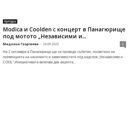
Култура
Modica и Coolden с концерт в Панагюрище
под мотото „Независими и...
Мадлена Георгиева
-
26.09.2025
0
На 2 октомври в Панагюрище ще се проведе събитие, посветено на
превенцията на насилието и зависимостите под надслов „Независими и
COOL“.Инициативата включва два акцента...