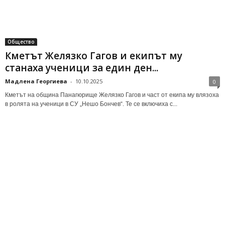
Общество
Кметът Желязко Гагов и екипът му
станаха ученици за един ден...
Мадлена Георгиева
-
10.10.2025
0
Кметът на община Панагюрище Желязко Гагов и част от екипа му влязоха
в ролята на ученици в СУ „Нешо Бончев“. Те се включиха с...