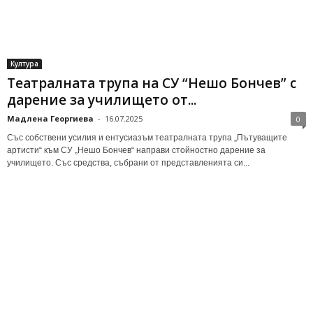
Култура
Театралната трупа на СУ “Нешо Бончев” с
дарение за училището от...
Мадлена Георгиева
-
16.07.2025
0
Със собствени усилия и ентусиазъм театралната трупа „Пътуващите
артисти“ към СУ „Нешо Бончев“ направи стойностно дарение за
училището. Със средства, събрани от представленията си...