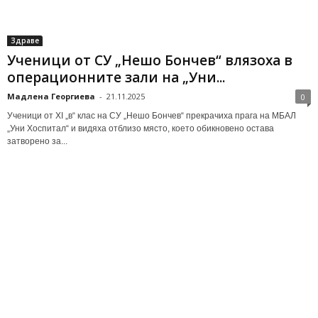
Здраве
Ученици от СУ „Нешо Бончев“ влязоха в
операционните зали на „Уни...
Мадлена Георгиева
-
21.11.2025
0
Ученици от XI „в“ клас на СУ „Нешо Бончев“ прекрачиха прага на МБАЛ
„Уни Хоспитал“ и видяха отблизо място, което обикновено остава
затворено за...