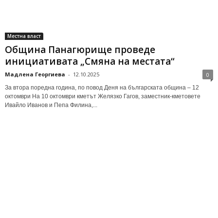
Местна власт
Община Панагюрище проведе
инициативата „Смяна на местата“
Мадлена Георгиева
-
12.10.2025
0
За втора поредна година, по повод Деня на българската община – 12
октомври На 10 октомври кметът Желязко Гагов, заместник-кметовете
Ивайло Иванов и Пепа Филина,...