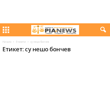
Начало
Етикети
су нешо бончев
Етикет: су нешо бончев