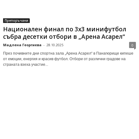
Препоръчани
Национален финал по 3х3 минифутбол
събра десетки отбори в „Арена Асарел“
Мадлена Георгиева
-
28.10.2025
0
През почивните дни спортна зала „Арена Асарел“ в Панагюрище кипеше
от емоции, енергия и красив футбол. Отбори от различни градове на
страната взеха участие...