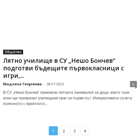
Общество
Лятно училище в СУ „Нешо Бончев“
подготви бъдещите първокласници с
игри,...
Мадлена Георгиева
-
08.07.2025
0
В СУ „Нешо Бончев“ приключи лятната занималня за деца, които тази
есен ще прекрачат училищния праг за първи път. Инициативата съчета
полезното с приятното,...
1
2
3