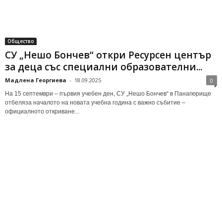
Общество
СУ „Нешо Бончев“ откри Ресурсен център
за деца със специални образователни...
Мадлена Георгиева
-
18.09.2025
0
На 15 септември – първия учебен ден, СУ „Нешо Бончев“ в Панагюрище
отбеляза началото на новата учебна година с важно събитие –
официалното откриване...