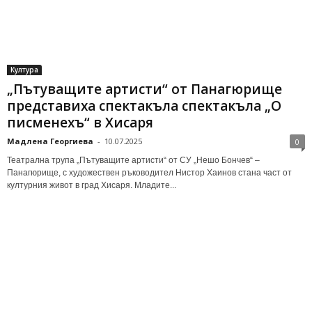
Култура
„Пътуващите артисти“ от Панагюрище
представиха спектакъла спектакъла „О
писменехъ“ в Хисаря
Мадлена Георгиева
-
10.07.2025
0
Театрална трупа „Пътуващите артисти“ от СУ „Нешо Бончев“ –
Панагюрище, с художествен ръководител Нистор Хаинов стана част от
културния живот в град Хисаря. Младите...