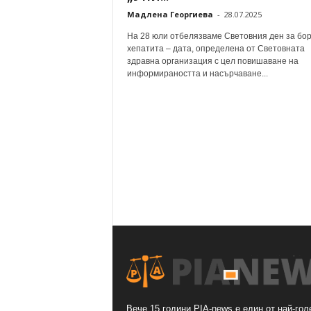
Мадлена Георгиева
-
28.07.2025
На 28 юли отбелязваме Световния ден за бор
хепатита – дата, определена от Световната
здравна организация с цел повишаване на
информираността и насърчаване...
Вече 15 години PIA-news е един от най-гол