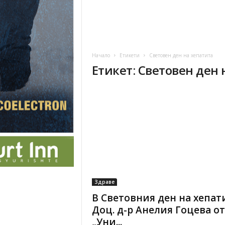
Начало
Етикети
Световен ден на хепатита
Етикет: Световен ден 
Здраве
В Световния ден на хепат
Доц. д-р Анелия Гоцева от
„Уни...