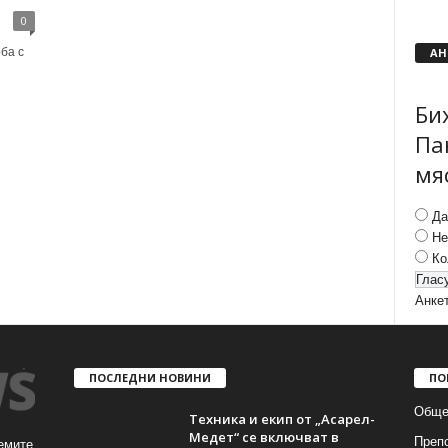
0
АН
ба с
Би
Па
мя
Да
Не
Ко
Анке
ПОСЛЕДНИ НОВИНИ
ПО
Обще
Техника и екип от „Асарел-
Медет“ се включват в
Преп
емите