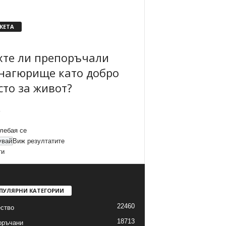
КЕТА
хте ли препоръчали
нагюрище като добро
сто за живот?
лебая се
Виж резултатите
ти
ПУЛЯРНИ КАТЕГОРИИ
22460
ство
18713
оръчани