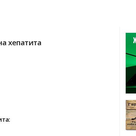
на хепатита
ита: