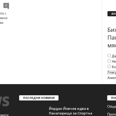
0
АН
ба с
оменя
ава
Би
Па
мя
Да
Не
Ко
Анке
ПОСЛЕДНИ НОВИНИ
ПО
Обще
Йордан Йовчев идва в
Панагюрище за Спортна
Преп
емите