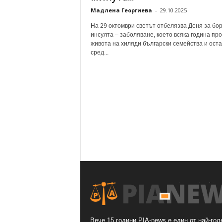
Мадлена Георгиева
-
29.10.2025
На 29 октомври светът отбелязва Деня за бор
инсулта – заболяване, което всяка година пр
живота на хиляди български семейства и ост
сред...
Вече 15 години PIA-news е един от най-гол