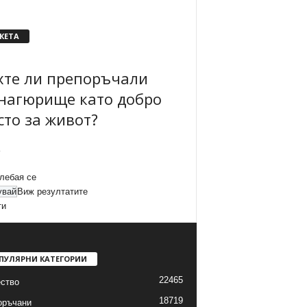
КЕТА
хте ли препоръчали
нагюрище като добро
сто за живот?
лебая се
Виж резултатите
ти
ПУЛЯРНИ КАТЕГОРИИ
22465
ство
18719
оръчани