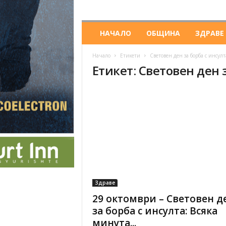
НАЧАЛО
ОБЩИНА
ЗДРАВЕ
Начало
Етикети
Световен ден за борба с инсулт
Етикет: Световен ден 
Здраве
29 октомври – Световен д
за борба с инсулта: Всяка
минута...