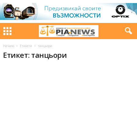
Начало
Етикети
танцьори
Етикет: танцьори