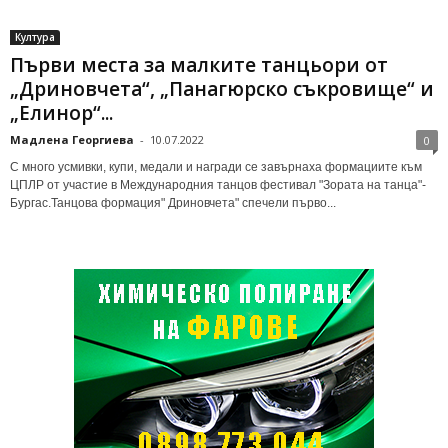
Култура
Първи места за малките танцьори от
„Дриновчета“, „Панагюрско съкровище“ и
„Елинор“...
Мадлена Георгиева
-
10.07.2022
0
С много усмивки, купи, медали и награди се завърнаха формациите към
ЦПЛР от участие в Международния танцов фестивал "Зората на танца"-
Бургас.Танцова формация" Дриновчета" спечели първо...