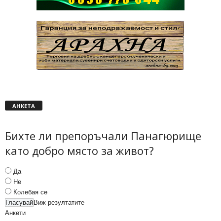
АНКЕТА
Бихте ли препоръчали Панагюрище
като добро място за живот?
Да
Не
Колебая се
Виж резултатите
Анкети