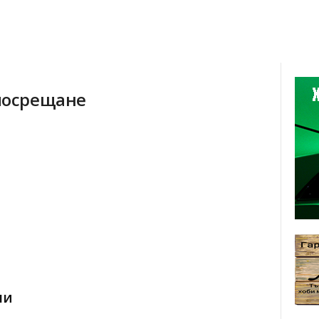
 посрещане
ни