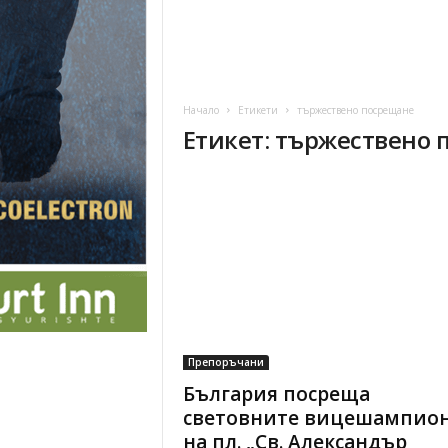
Начало
Етикети
тържествено посрещане
Етикет: тържествено
Препоръчани
България посреща
световните вицешампио
на пл. „Св. Александър