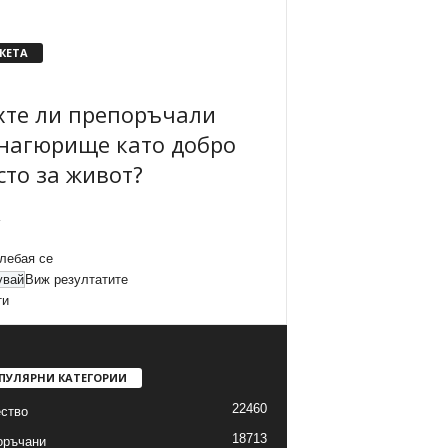
КЕТА
хте ли препоръчали
нагюрище като добро
сто за живот?
лебая се
Виж резултатите
ти
ПУЛЯРНИ КАТЕГОРИИ
22460
ство
18713
оръчани