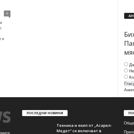
0
АН
ни
о
Би
е и
Па
мя
Да
Не
Ко
Анке
ПОСЛЕДНИ НОВИНИ
ПО
Обще
Техника и екип от „Асарел-
Медет“ се включват в
Преп
емите