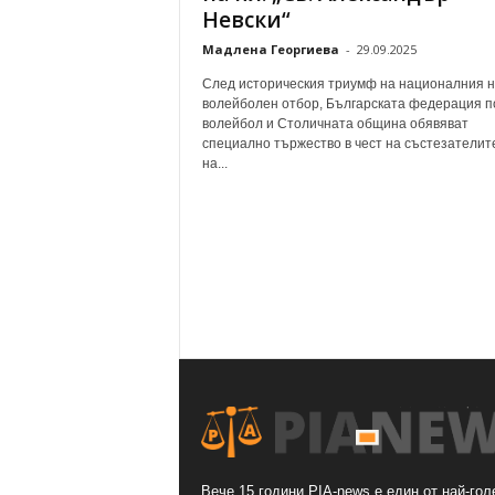
Невски“
Мадлена Георгиева
-
29.09.2025
След историческия триумф на националния 
волейболен отбор, Българската федерация п
волейбол и Столичната община обявяват
специално тържество в чест на състезателит
на...
Вече 15 години PIA-news е един от най-гол