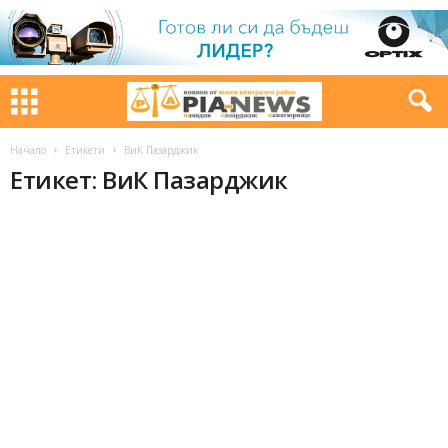
Начало
Етикети
ВиК Пазарджик
Етикет: ВиК Пазарджик