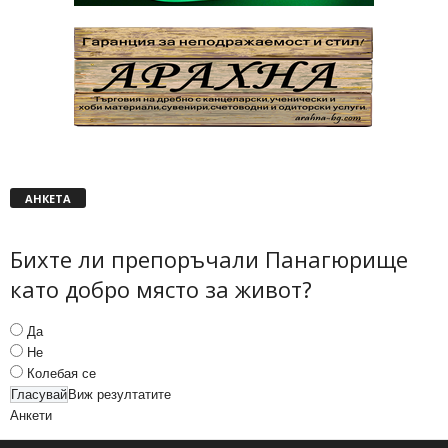
АНКЕТА
Бихте ли препоръчали Панагюрище
като добро място за живот?
Да
Не
Колебая се
Виж резултатите
Анкети