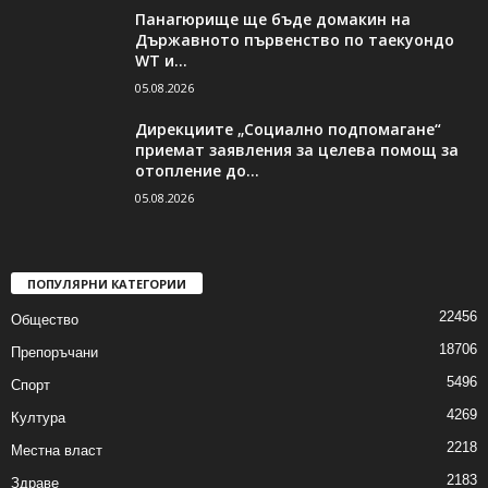
Панагюрище ще бъде домакин на
Държавното първенство по таекуондо
WT и...
05.08.2026
Дирекциите „Социално подпомагане“
приемат заявления за целева помощ за
отопление до...
05.08.2026
ПОПУЛЯРНИ КАТЕГОРИИ
22456
Общество
18706
Препоръчани
5496
Спорт
4269
Култура
2218
Местна власт
2183
Здраве