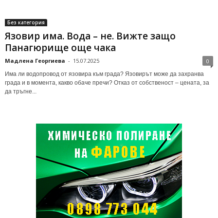
Без категория
Язовир има. Вода – не. Вижте защо
Панагюрище още чака
Мадлена Георгиева
-
15.07.2025
0
Има ли водопровод от язовира към града? Язовирът може да захранва
града и в момента, какво обаче пречи? Отказ от собственост – цената, за
да тръгне...