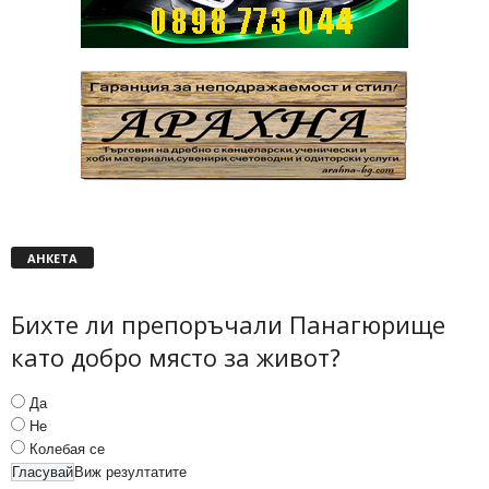
АНКЕТА
Бихте ли препоръчали Панагюрище
като добро място за живот?
Да
Не
Колебая се
Виж резултатите