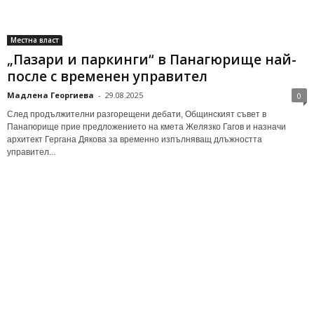
Местна власт
„Пазари и паркинги“ в Панагюрище най-
после с временен управител
Мадлена Георгиева
-
29.08.2025
0
След продължителни разгорещени дебати, Общинският съвет в
Панагюрище прие предложението на кмета Желязко Гагов и назначи
архитект Гергана Дякова за временно изпълняващ длъжността
управител...