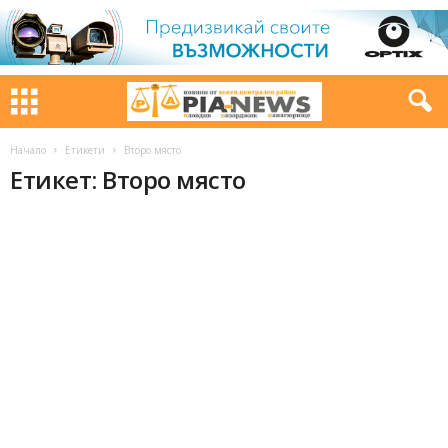
Начало
Етикети
Второ място
Етикет: Второ място