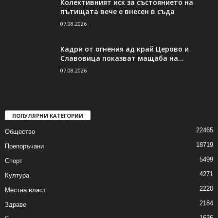
Колективният иск за състоянието на
пътищата вече е внесен в съда
07.08.2026
Кадри от огнения ад край Церово и
Славовица показват мащаба на...
07.08.2026
ПОПУЛЯРНИ КАТЕГОРИИ
22465
Общество
18719
Препоръчани
5499
Спорт
4271
Култура
2220
Местна власт
2184
Здраве
1636