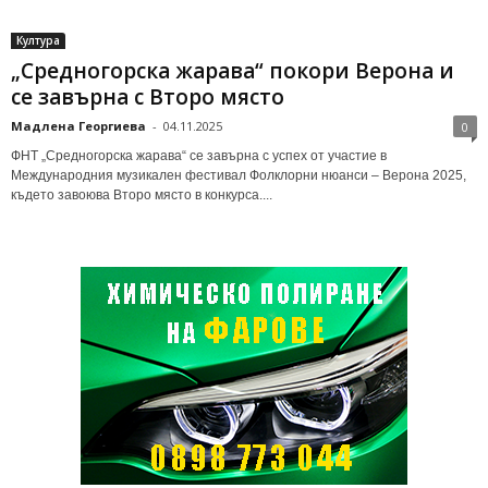
Култура
„Средногорска жарава“ покори Верона и
се завърна с Второ място
Мадлена Георгиева
-
04.11.2025
0
ФНТ „Средногорска жарава“ се завърна с успех от участие в
Международния музикален фестивал Фолклорни нюанси – Верона 2025,
където завоюва Второ място в конкурса....