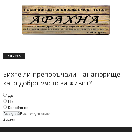
АНКЕТА
Бихте ли препоръчали Панагюрище
като добро място за живот?
Да
Не
Колебая се
Виж резултатите
Анкети