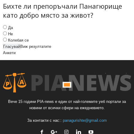
Бихте ли препоръчали Панагюрище
като добро място за живот?
Да
Не
Колебая се
Виж резултатите
Анкети
Вече 15 години PIA-news е един от най-големите уеб портали за
новини от всички сфери на ежедневието.
За контакти с нас::
panagurishte@gmail.com