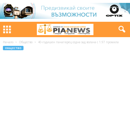
Начало
Общество
40-годишен панагюрец седна зад волана с 1.97 промила
ОБЩЕСТВО