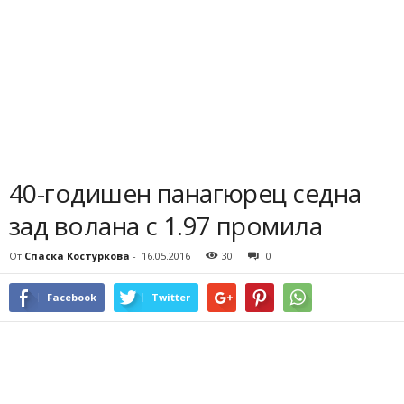
40-годишен панагюрец седна
зад волана с 1.97 промила
От
Спаска Костуркова
-
16.05.2016
30
0
Facebook
Twitter