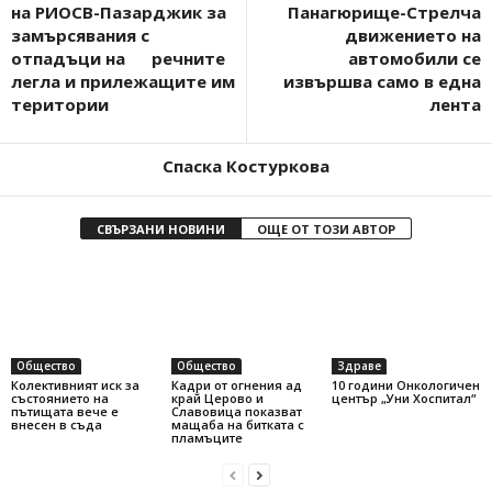
на РИОСВ-Пазарджик за
Панагюрище-Стрелча
замърсявания с
движението на
отпадъци на речните
автомобили се
легла и прилежащите им
извършва само в една
територии
лента
Спаска Костуркова
СВЪРЗАНИ НОВИНИ
ОЩЕ ОТ ТОЗИ АВТОР
Общество
Общество
Здраве
Колективният иск за
Кадри от огнения ад
10 години Онкологичен
състоянието на
край Церово и
център „Уни Хоспитал“
пътищата вече е
Славовица показват
внесен в съда
мащаба на битката с
пламъците