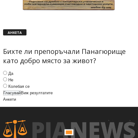
АНКЕТА
Бихте ли препоръчали Панагюрище
като добро място за живот?
Да
Не
Колебая се
Виж резултатите
Анкети