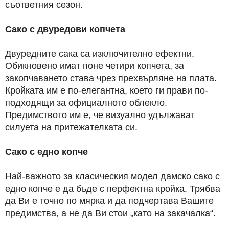
съответния сезон.
Сако с двуредови копчета
Двуредните сака са изключително ефектни.
Обикновено имат поне четири копчета, за
закопчаването става чрез прехвърляне на плата.
Кройката им е по-елегантна, което ги прави по-
подходящи за официалното облекло.
Предимството им е, че визуално удължават
силуета на притежателката си.
Сако с едно копче
Най-важното за класическия модел дамско сако с
едно копче е да бъде с перфектна кройка. Трябва
да Ви е точно по мярка и да подчертава Вашите
предимства, а не да Ви стои „като на закачалка“.