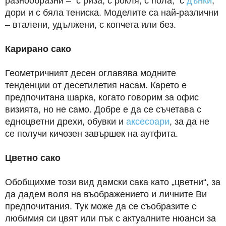
разнообразни – с риза, с рокля, с пола, с
дънки
,
дори и с бяла тениска. Моделите са най-различни
– вталени, удължени, с копчета или без.
Карирано сако
Геометричният десен оглавява модните
тенденции от десетилетия насам. Карето е
предпочитана шарка, когато говорим за офис
визията, но не само. Добре е да се съчетава с
едноцветни дрехи, обувки и
аксесоари
, за да не
се получи кичозен завършек на аутфита.
Цветно сако
Обобщихме този вид дамски сака като „цветни“, за
да дадем воля на въображението и личните Ви
предпочитания. Тук може да се съобразите с
любимия си цвят или пък с актуалните нюанси за