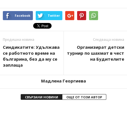
Facebook
Twitter
Предишна новина
Следваща новина
Синдикатите: Удължава
Организират детски
се работното време на
турнир по шахмат в чест
българина, без да му се
на Будителите
заплаща
Мадлена Георгиева
СВЪРЗАНИ НОВИНИ
ОЩЕ ОТ ТОЗИ АВТОР