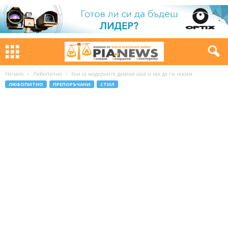
Начало
Любопитно
Кои са модерните дамски сака и как да ги носим
ЛЮБОПИТНО
ПРЕПОРЪЧАНИ
СТИЛ