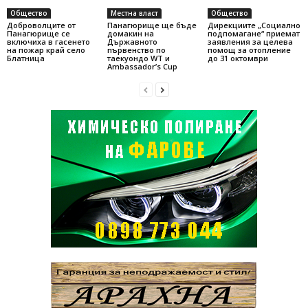
Общество
Местна власт
Общество
Доброволците от
Панагюрище ще бъде
Дирекциите „Социално
Панагюрище се
домакин на
подпомагане“ приемат
включиха в гасенето
Държавното
заявления за целева
на пожар край село
първенство по
помощ за отопление
Блатница
таекуондо WT и
до 31 октомври
Ambassador’s Cup