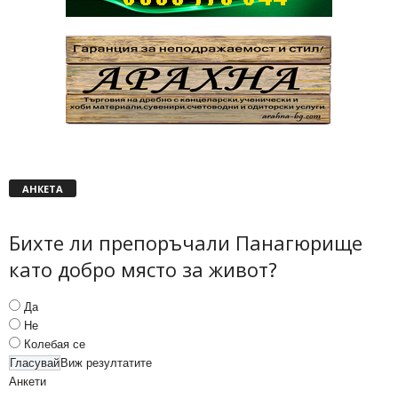
АНКЕТА
Бихте ли препоръчали Панагюрище
като добро място за живот?
Да
Не
Колебая се
Виж резултатите
Анкети