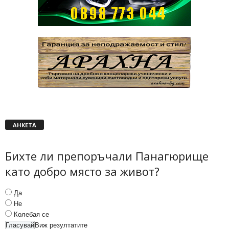
АНКЕТА
Бихте ли препоръчали Панагюрище
като добро място за живот?
Да
Не
Колебая се
Виж резултатите