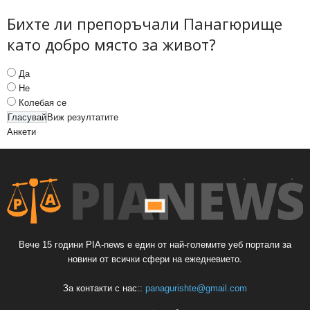
Бихте ли препоръчали Панагюрище
като добро място за живот?
Да
Не
Колебая се
Виж резултатите
Анкети
Вече 15 години PIA-news е един от най-големите уеб портали за
новини от всички сфери на ежедневието.
За контакти с нас::
panagurishte@gmail.com