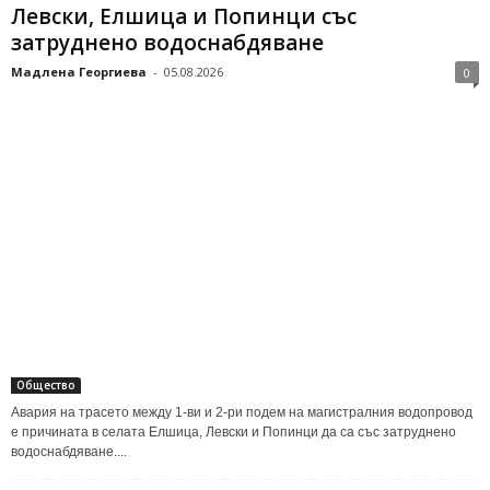
Левски, Елшица и Попинци със
затруднено водоснабдяване
Мадлена Георгиева
-
05.08.2026
0
Общество
Авария на трасето между 1-ви и 2-ри подем на магистралния водопровод
е причината в селата Елшица, Левски и Попинци да са със затруднено
водоснабдяване....