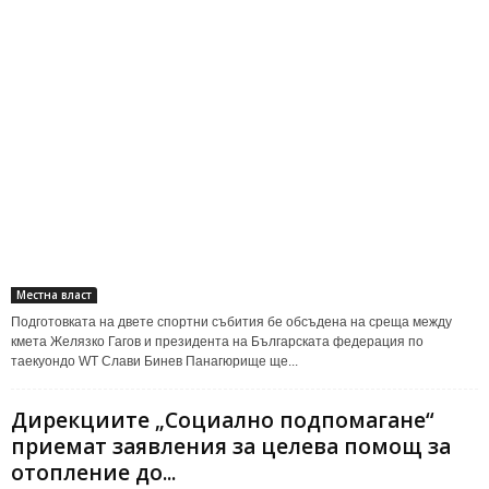
Местна власт
Подготовката на двете спортни събития бе обсъдена на среща между
кмета Желязко Гагов и президента на Българската федерация по
таекуондо WT Слави Бинев Панагюрище ще...
Дирекциите „Социално подпомагане“
приемат заявления за целева помощ за
отопление до...