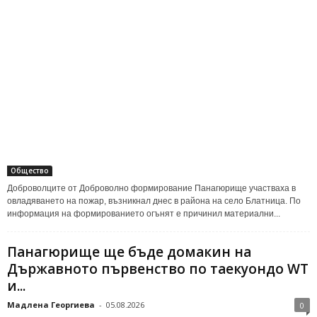
Общество
Доброволците от Доброволно формирование Панагюрище участваха в
овладяването на пожар, възникнал днес в района на село Блатница. По
информация на формированието огънят е причинил материални...
Панагюрище ще бъде домакин на
Държавното първенство по таекуондо WT
и...
Мадлена Георгиева
-
05.08.2026
0