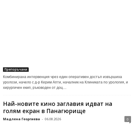
Препоръчани
Комбинирана интервенция чрез един оперативен достъп извършиха
уролози, начело с д-р Керим Апти, началник на Клиниката по урология, и
хирургичен екип, ръководен от доц....
Най-новите кино заглавия идват на
голям екран в Панагюрище
Мадлена Георгиева
-
06.08.2026
0