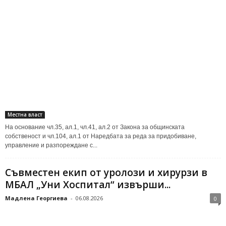
Местна власт
На основание чл.35, ал.1, чл.41, ал.2 от Закона за общинската
собственост и чл.104, ал.1 от Наредбата за реда за придобиване,
управление и разпореждане с...
Съвместен екип от уролози и хирурзи в
МБАЛ „Уни Хоспитал“ извърши...
Мадлена Георгиева
-
06.08.2026
0