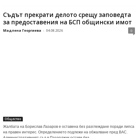
Съдът прекрати делото срещу заповедта
за предоставения на БСП общински имот
Мадлена Георгиева
-
04.08.2026
0
Общество
Жалбата на Борислав Лазаров е оставена без разглеждане поради липса
на правен интерес. Определението подлежи на обжалване пред ВАС.
Административният съд в Пазарджик остави без...