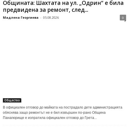
Общината: Шахтата на ул. „Одрин“ е била
предвидена за ремонт, след...
Мадлена Георгиева
-
05.08.2026
0
Общество
В официален отговор до майката на пострадало дете администрацията
обяснява защо ремонтът не е бил извършен по-рано Община
Панагюрище е изпратила официален отговор до Грета...