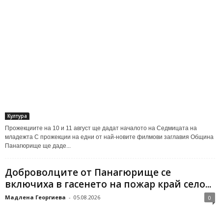
Култура
Прожекциите на 10 и 11 август ще дадат началото на Седмицата на
младежта С прожекции на едни от най-новите филмови заглавия Община
Панагюрище ще даде...
Доброволците от Панагюрище се
включиха в гасенето на пожар край село...
Мадлена Георгиева
-
05.08.2026
0