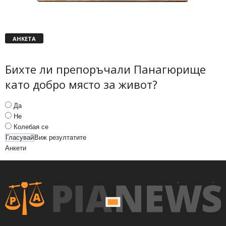
АНКЕТА
Бихте ли препоръчали Панагюрище
като добро място за живот?
Да
Не
Колебая се
Виж резултатите
Анкети