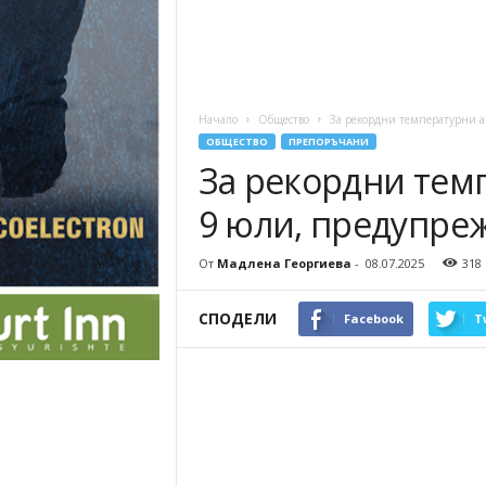
Начало
Общество
За рекордни температурни а
ОБЩЕСТВО
ПРЕПОРЪЧАНИ
За рекордни тем
9 юли, предупреж
От
Мадлена Георгиева
-
08.07.2025
318
СПОДЕЛИ
Facebook
T