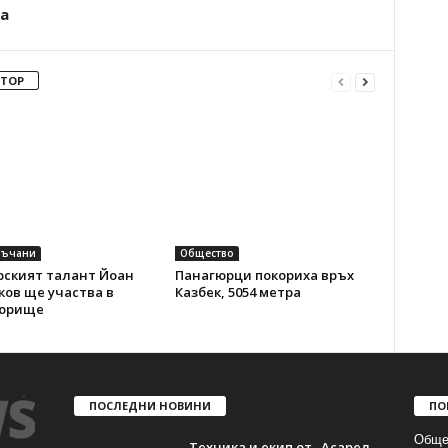
а
ВТОР
ръчани
Общество
рският талант Йоан
Панагюрци покориха връх
ов ще участва в
Казбек, 5054 метра
юрище
ПОСЛЕДНИ НОВИНИ
ПО
Обще
Техника и екип от „Асарел-