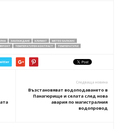
ЪЛНА
ЗАХЛАЖДАНЕ
КЛИМАТ
МЕТЕО БАЛКАНС
 ФРОНТ
ТЕМПЕРАТУРЕН КОНТРАСТ
ТЕМПЕРАТУРИ
witter
Следваща новина
Възстановяват водоподаването в
Панагюрище и селата след нова
ната
авария по магистралния
водопровод