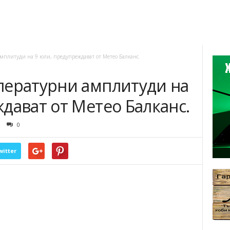
мплитуди на 9 юли, предупреждават от Метео Балканс.
пературни амплитуди на
дават от Метео Балканс.
0
witter