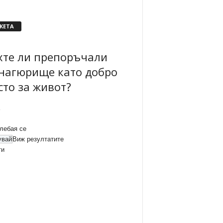
КЕТА
хте ли препоръчали
нагюрище като добро
сто за живот?
лебая се
Виж резултатите
ти