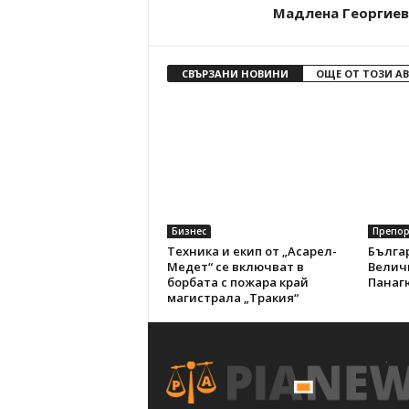
Мадлена Георгиев
СВЪРЗАНИ НОВИНИ
ОЩЕ ОТ ТОЗИ А
Бизнес
Препо
Техника и екип от „Асарел-
Бълга
Медет“ се включват в
Величк
борбата с пожара край
Панаг
магистрала „Тракия“