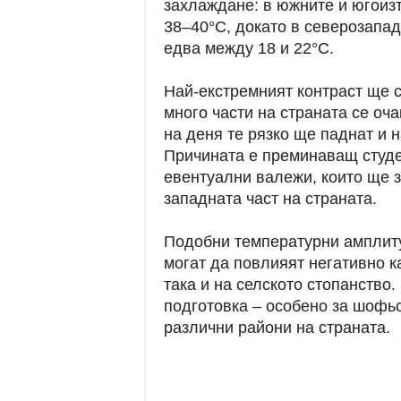
захлаждане: в южните и югоиз
38–40°C, докато в северозапад
едва между 18 и 22°C.
Най-екстремният контраст ще с
много части на страната се оча
на деня те рязко ще паднат и 
Причината е преминаващ студен
евентуални валежи, които ще 
западната част на страната.
Подобни температурни амплиту
могат да повлияят негативно к
така и на селското стопанство
подготовка – особено за шофьо
различни райони на страната.