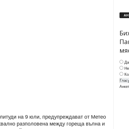
АН
Би
Па
мя
Да
Не
Ко
Анке
литуди на 9 юли, предупреждават от Метео
квално разполовена между гореща вълна и