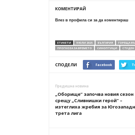
КОМЕНТИРАЙ
Влез в профила си за да коментираш
ЕТИКЕТИ
9 ЮЛИ 2025
БЪЛГАРИЯ
ГОРЕЩА В
ПРОГНОЗА ЗА ВРЕМЕТО
СИНОПТИЦИ
СТУДЕН
СПОДЕЛИ
Facebook
T
Предишна новина
„Оборище“ започва новия сезон
срещу „Сливнишки герой“ –
изтеглиха жребия за Югозапад
трета лига