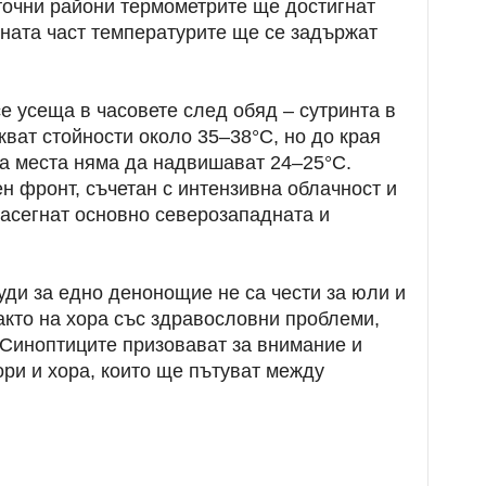
точни райони термометрите ще достигнат
ната част температурите ще се задържат
е усеща в часовете след обяд – сутринта в
кват стойности около 35–38°C, но до края
на места няма да надвишават 24–25°C.
 фронт, съчетан с интензивна облачност и
засегнат основно северозападната и
ди за едно денонощие не са чести за юли и
акто на хора със здравословни проблеми,
. Синоптиците призовават за внимание и
ри и хора, които ще пътуват между