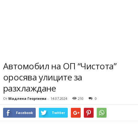
Автомобил на ОП “Чистота”
оросява улиците за
разхлаждане
От
Мадлена Георгиева
-
14.07.2024
210
0
Facebook
Twitter