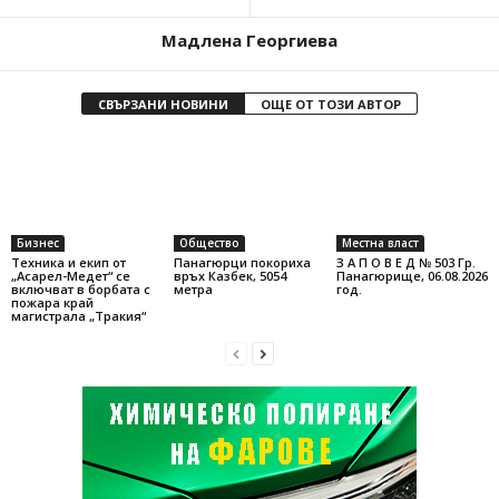
Мадлена Георгиева
СВЪРЗАНИ НОВИНИ
ОЩЕ ОТ ТОЗИ АВТОР
Бизнес
Общество
Местна власт
Техника и екип от
Панагюрци покориха
З А П О В Е Д № 503 Гр.
„Асарел-Медет“ се
връх Казбек, 5054
Панагюрище, 06.08.2026
включват в борбата с
метра
год.
пожара край
магистрала „Тракия“