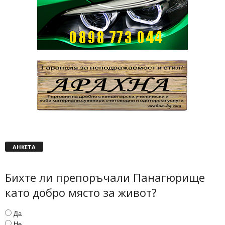
АНКЕТА
Бихте ли препоръчали Панагюрище
като добро място за живот?
Да
Не