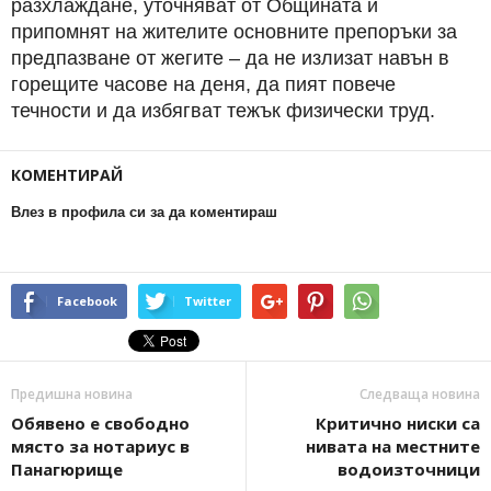
разхлаждане, уточняват от Общината и
припомнят на жителите основните препоръки за
предпазване от жегите – да не излизат навън в
горещите часове на деня, да пият повече
течности и да избягват тежък физически труд.
КОМЕНТИРАЙ
Влез в профила си за да коментираш
Facebook
Twitter
Предишна новина
Следваща новина
Oбявено е свободно
Критично ниски са
място за нотариус в
нивата на местните
Панагюрище
водоизточници