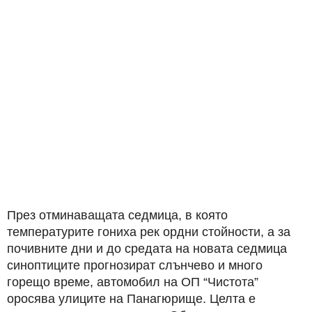
През отминаващата седмица, в която
температурите гониха рек ордни стойности, а за
почивните дни и до средата на новата седмица
синоптиците прогнозират слънчево и много
горещо време, автомобил на ОП “Чистота”
оросява улиците на Панагюрище. Целта е