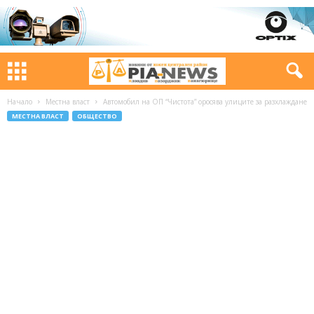
Начало
Местна власт
Автомобил на ОП “Чистота” оросява улиците за разхлаждане
МЕСТНА ВЛАСТ
ОБЩЕСТВО