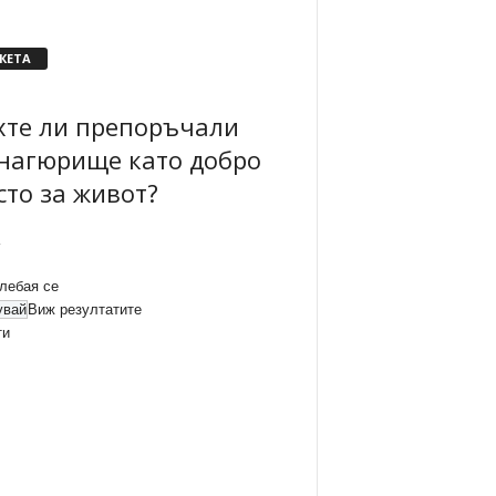
КЕТА
хте ли препоръчали
нагюрище като добро
сто за живот?
лебая се
Виж резултатите
ти