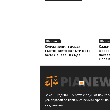
Общество
Общест
Колективният иск за
Кадри 
състоянието на пътищата
Церов
вече е внесен в съда
показ
с пла
Вече 15 години PIA-news е един от най-гол
уеб портали за новини от всички сфери на
ежедневието.