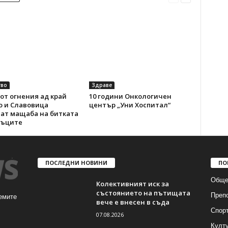
во
Здраве
от огнения ад край
10 години Онкологичен
о и Славовица
център „Уни Хоспитал“
ват мащаба на битката
мъците
ПОСЛЕДНИ НОВИНИ
ПО
Обще
Колективният иск за
състоянието на пътищата
Преп
емите
вече е внесен в съда
Спор
07.08.2026
Култ