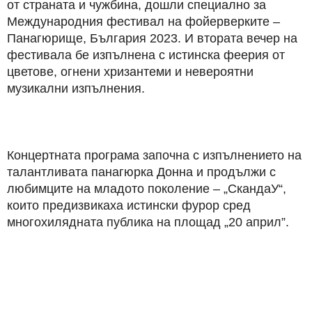
от страната и чужбина, дошли специално за
Международния фестивал на фойерверките –
Панагюрище, България 2023. И втората вечер на
фестивала бе изпълнена с истинска феерия от
цветове, огнени хризантеми и невероятни
музикални изпълнения.
Концертната програма започна с изпълнението на
талантливата панагюрка Донна и продължи с
любимците на младото поколение – „СкандаУ“,
които предизвикаха истински фурор сред
многохилядната публика на площад „20 април”.