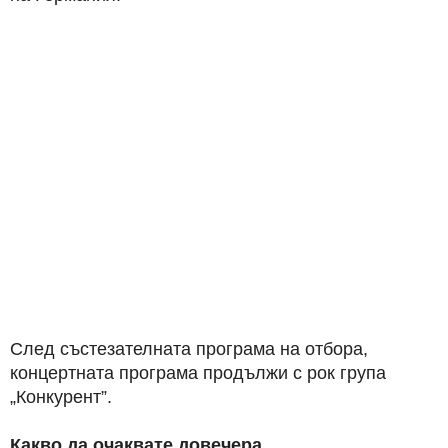
След състезателната програма на отбора,
концертната програма продължи с рок група
„Конкурент”.
Какво да очаквате довечера