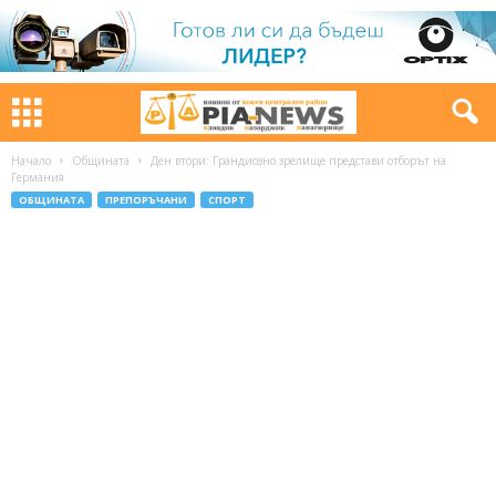
Начало
Общината
Ден втори: Грандиозно зрелище представи отборът на
Германия
ОБЩИНАТА
ПРЕПОРЪЧАНИ
СПОРТ