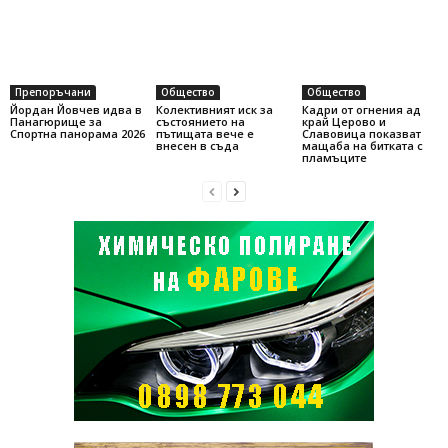
Препоръчани
Общество
Общество
Йордан Йовчев идва в
Колективният иск за
Кадри от огнения ад
Панагюрище за
състоянието на
край Церово и
Спортна панорама 2026
пътищата вече е
Славовица показват
внесен в съда
мащаба на битката с
пламъците