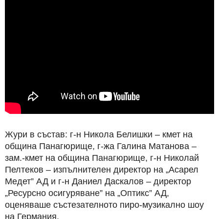
Жури в състав: г-н Никола Белишки – кмет на
община Панагюрище, г-жа Галина Матанова –
зам.-кмет на община Панагюрище, г-н Николай
Пелтеков – изпълнителен директор на „Асарел
Медет” АД и г-н Даниел Даскалов – директор
„Ресурсно осигуряване” на „Оптикс” АД,
оценяваше състезателното пиро-музикално шоу
на Германия.