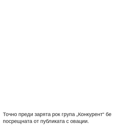
Точно преди зарята рок група „Конкурент“ бе
посрещната от публиката с овации.