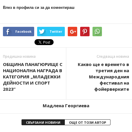
Влез в профила си за да коментираш
Facebook
Twitter
Предишна новина
Следваща новина
OБЩИНА ПАНАГЮРИЩЕ С
Какво ще е времето в
НАЦИОНАЛНА НАГРАДА В
третия ден на
КАТЕГОРИЯ „МЛАДЕЖКИ
Международния
ДЕЙНОСТИ И СПОРТ
фестивал на
2023”
фойерверките
Мадлена Георгиева
СВЪРЗАНИ НОВИНИ
ОЩЕ ОТ ТОЗИ АВТОР