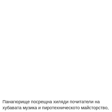
Панагюрище посрещна хиляди почитатели на
хубавата музика и пиротехническото майсторство,