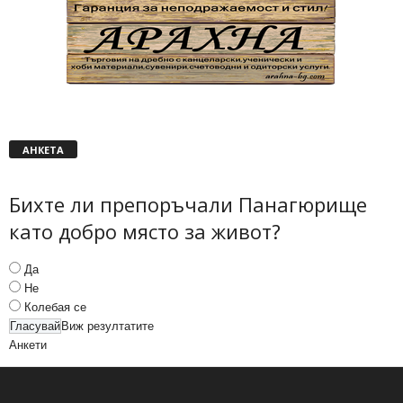
АНКЕТА
Бихте ли препоръчали Панагюрище
като добро място за живот?
Да
Не
Колебая се
Виж резултатите
Анкети